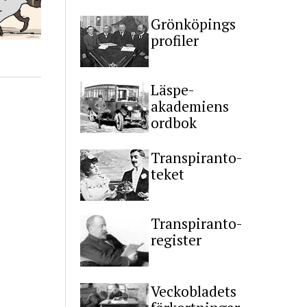
Grönköpings
profiler
Läspe-
akademiens
ordbok
Transpiranto-
teket
Transpiranto-
register
Veckobladets