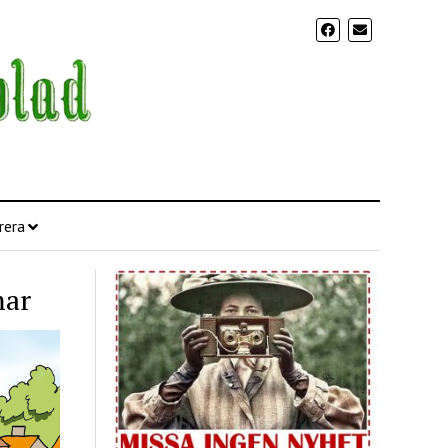
rera
mar