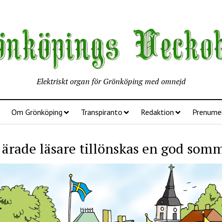
Elektriskt organ för Grönköping med omnejd
Om Grönköping
Transpiranto
Redaktion
Prenume
 ärade läsare tillönskas en god som