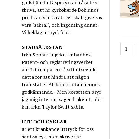
gudstjänst i Läspekyrkan råkade vi
skriva, att hr kyrkoherde Boklunds
predikan var skral. Det skall givetvis
vara "sakral", och ingenting annat.
Vi beklagar tryckfelet.
Inläg
STADSÄLDSTAN
1
frkn Sophie Liljedotter har hos
Patent- och registreringsverket
ansökt om patent å sitt utseende,
detta för att hindra att någon
framställer AI-kopior utan hennes
godkännande. –Men korsetten bryr
jag mig inte om, säger fröken L., det
kan frkn Taylor Swift sköta.
UTE OCH CYKLAR
är ett kränkande uttryck för oss
seriösa cyklister, skriver hr