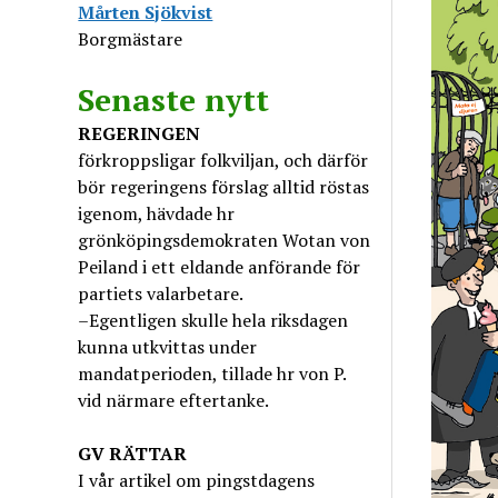
Mårten Sjökvist
Borgmästare
Senaste nytt
REGERINGEN
förkroppsligar folkviljan, och därför
bör regeringens förslag alltid röstas
igenom, hävdade hr
grönköpingsdemokraten Wotan von
Peiland i ett eldande anförande för
partiets valarbetare.
–Egentligen skulle hela riksdagen
kunna utkvittas under
mandatperioden, tillade hr von P.
vid närmare eftertanke.
GV
RÄTTAR
I vår artikel om pingstdagens