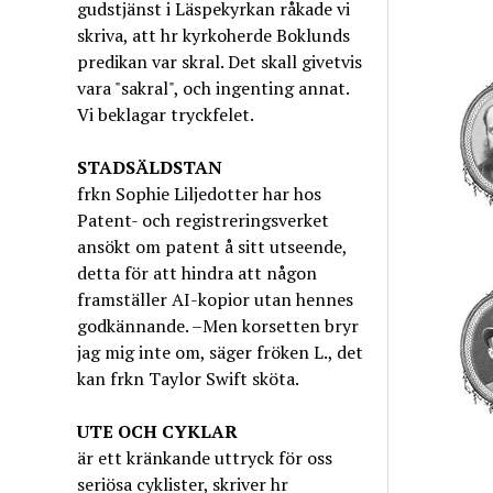
gudstjänst i Läspekyrkan råkade vi
skriva, att hr kyrkoherde Boklunds
predikan var skral. Det skall givetvis
vara "sakral", och ingenting annat.
Vi beklagar tryckfelet.
STADSÄLDSTAN
frkn Sophie Liljedotter har hos
Patent- och registreringsverket
ansökt om patent å sitt utseende,
detta för att hindra att någon
framställer AI-kopior utan hennes
godkännande. –Men korsetten bryr
jag mig inte om, säger fröken L., det
kan frkn Taylor Swift sköta.
UTE OCH CYKLAR
är ett kränkande uttryck för oss
seriösa cyklister, skriver hr