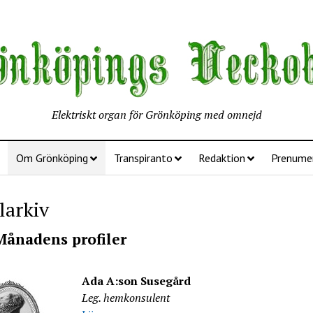
Elektriskt organ för Grönköping med omnejd
Om Grönköping
Transpiranto
Redaktion
Prenume
larkiv
ånadens profiler
Ada A:son Susegård
Leg. hemkonsulent