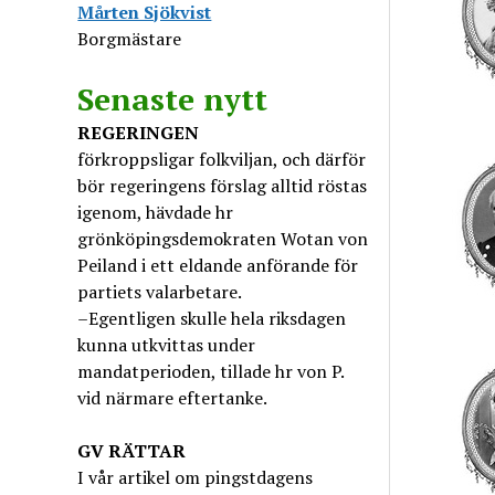
Mårten Sjökvist
Borgmästare
Senaste nytt
REGERINGEN
förkroppsligar folkviljan, och därför
bör regeringens förslag alltid röstas
igenom, hävdade hr
grönköpingsdemokraten Wotan von
Peiland i ett eldande anförande för
partiets valarbetare.
–Egentligen skulle hela riksdagen
kunna utkvittas under
mandatperioden, tillade hr von P.
vid närmare eftertanke.
GV
RÄTTAR
I vår artikel om pingstdagens