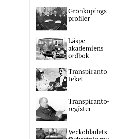
Grönköpings
profiler
Läspe-
akademiens
ordbok
Transpiranto-
teket
Transpiranto-
register
Veckobladets