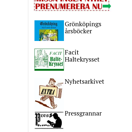
Grönköpings
årsböcker
Facit
Haltekrysset
Nyhetsarkivet
Pressgrannar