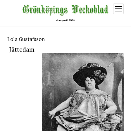
öppna
meny
6 augusti 2026
Lola Gustafsson
Jättedam