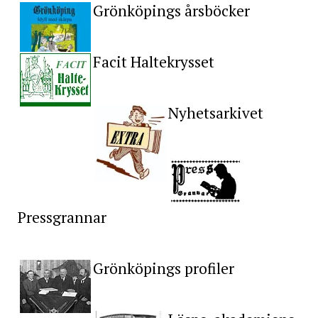
Grönköpings årsböcker
Facit Haltekrysset
Nyhetsarkivet
Pressgrannar
Grönköpings profiler