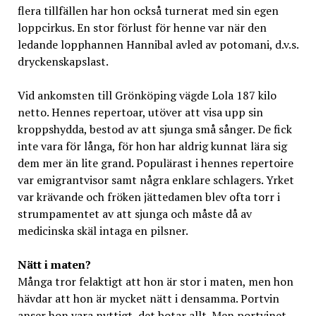
flera tillfällen har hon också turnerat med sin egen
loppcirkus. En stor förlust för henne var när den
ledande lopphannen Hannibal avled av potomani, d.v.s.
dryckenskapslast.
Vid ankomsten till Grönköping vägde Lola 187 kilo
netto. Hennes repertoar, utöver att visa upp sin
kroppshydda, bestod av att sjunga små sånger. De fick
inte vara för långa, för hon har aldrig kunnat lära sig
dem mer än lite grand. Populärast i hennes repertoire
var emigrantvisor samt några enklare schlagers. Yrket
var krävande och fröken jättedamen blev ofta torr i
strumpamentet av att sjunga och måste då av
medicinska skäl intaga en pilsner.
Nätt i maten?
Många tror felaktigt att hon är stor i maten, men hon
hävdar att hon är mycket nätt i densamma. Portvin
anser hon vara nyttigt, det botar allt. Men portvinet