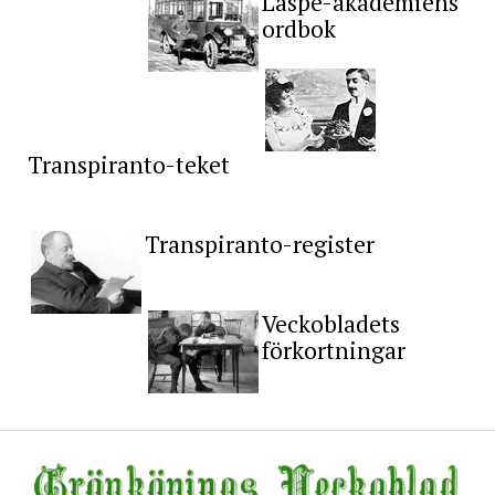
Läspe-akademiens
ordbok
Transpiranto-teket
Transpiranto-register
Veckobladets
förkortningar