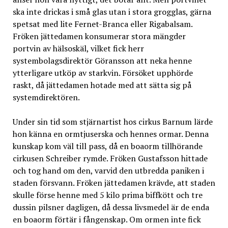
ska inte drickas i små glas utan i stora grogglas, gärna
spetsat med lite Fernet-Branca eller Rigabalsam.
Fröken jättedamen konsumerar stora mängder
portvin av hälsoskäl, vilket fick herr
systembolagsdirektör Göransson att neka henne
ytterligare utköp av starkvin. Försöket upphörde
raskt, då jättedamen hotade med att sätta sig på
systemdirektören.
Under sin tid som stjärnartist hos cirkus Barnum lärde
hon känna en ormtjuserska och hennes ormar. Denna
kunskap kom väl till pass, då en boaorm tillhörande
cirkusen Schreiber rymde. Fröken Gustafsson hittade
och tog hand om den, varvid den utbredda paniken i
staden försvann. Fröken jättedamen krävde, att staden
skulle förse henne med 5 kilo prima biffkött och tre
dussin pilsner dagligen, då dessa livsmedel är de enda
en boaorm förtär i fångenskap. Om ormen inte fick