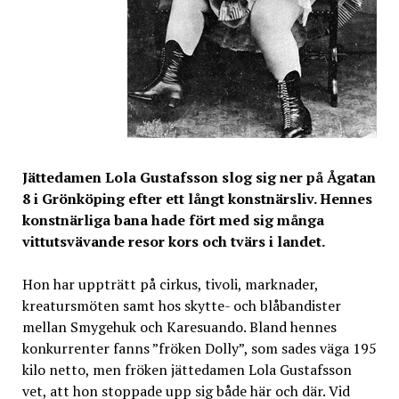
Jättedamen Lola Gustafsson slog sig ner på Ågatan
8 i Grönköping efter ett långt konstnärsliv. Hennes
konstnärliga bana hade fört med sig många
vittutsvävande resor kors och tvärs i landet.
Hon har uppträtt på cirkus, tivoli, marknader,
kreatursmöten samt hos skytte- och blåbandister
mellan Smygehuk och Karesuando. Bland hennes
konkurrenter fanns ”fröken Dolly”, som sades väga 195
kilo netto, men fröken jättedamen Lola Gustafsson
vet, att hon stoppade upp sig både här och där. Vid