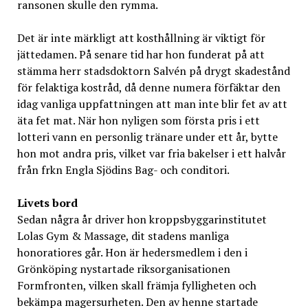
ransonen skulle den rymma.
Det är inte märkligt att kosthållning är viktigt för
jättedamen. På senare tid har hon funderat på att
stämma herr stadsdoktorn Salvén på drygt skadestånd
för felaktiga kostråd, då denne numera förfäktar den
idag vanliga uppfattningen att man inte blir fet av att
äta fet mat. När hon nyligen som första pris i ett
lotteri vann en personlig tränare under ett år, bytte
hon mot andra pris, vilket var fria bakelser i ett halvår
från frkn Engla Sjödins Bag- och conditori.
Livets bord
Sedan några år driver hon kroppsbyggarinstitutet
Lolas Gym & Massage, dit stadens manliga
honoratiores går. Hon är hedersmedlem i den i
Grönköping nystartade riksorganisationen
Formfronten, vilken skall främja fylligheten och
bekämpa magersurheten. Den av henne startade