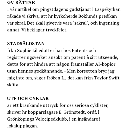
GV
RÄTTAR
I vår artikel om pingstdagens gudstjänst i Läspekyrkan
råkade vi skriva, att hr kyrkoherde Boklunds predikan
var skral. Det skall givetvis vara "sakral", och ingenting
annat. Vi beklagar tryckfelet.
STADSÄLDSTAN
frkn Sophie Liljedotter har hos Patent- och
registreringsverket ansökt om patent å sitt utseende,
detta för att hindra att någon framställer AI-kopior
utan hennes godkännande. –Men korsetten bryr jag
mig inte om, säger fröken L., det kan frkn Taylor Swift
sköta.
UTE OCH CYKLAR
är ett kränkande uttryck för oss seriösa cyklister,
skriver hr kopparslagare E. Grönstedt, ordf. i
Grönköpings Velocipedklubb, i en insändare i
lokalupplagan.