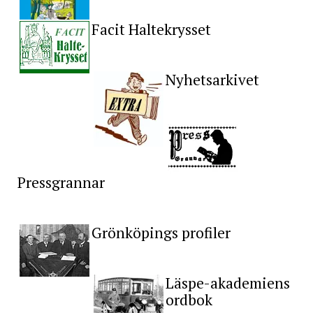
Facit Haltekrysset
Nyhetsarkivet
Pressgrannar
Grönköpings profiler
Läspe-akademiens
ordbok