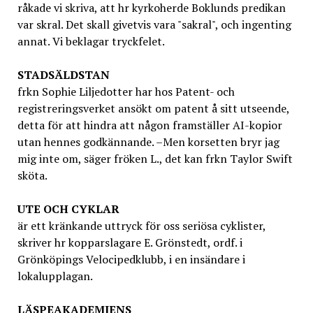
råkade vi skriva, att hr kyrkoherde Boklunds predikan
var skral. Det skall givetvis vara "sakral", och ingenting
annat. Vi beklagar tryckfelet.
STADSÄLDSTAN
frkn Sophie Liljedotter har hos Patent- och
registreringsverket ansökt om patent å sitt utseende,
detta för att hindra att någon framställer AI-kopior
utan hennes godkännande. –Men korsetten bryr jag
mig inte om, säger fröken L., det kan frkn Taylor Swift
sköta.
UTE OCH CYKLAR
är ett kränkande uttryck för oss seriösa cyklister,
skriver hr kopparslagare E. Grönstedt, ordf. i
Grönköpings Velocipedklubb, i en insändare i
lokalupplagan.
LÄSPEAKADEMIENS