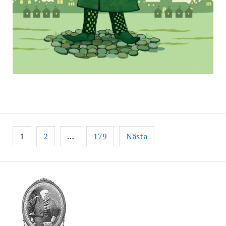
Inläggsnavigering
1
2
…
179
Nästa