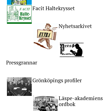
Facit Haltekrysset
Nyhetsarkivet
Pressgrannar
Grönköpings profiler
Läspe-akademiens
ordbok