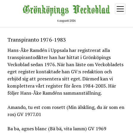
öppna
meny
6 augusti 2026
Transpiranto 1976-1983
Hans-Åke Ramdén i Uppsala har registrerat alla
transpirantodikter han har hittat i Grönköpings
Veckoblad sedan 1976. När han läste om Veckobladets
eget register kontaktade han GV:s redaktion och
erbjöd sig att presentera sitt eget. Därmed kan vi
komplettera vårt register för åren 1984-2003. Här
följer Hans-Åke Ramdéns sammanställning.
Amando, tu est com rosett (Min älskling, du är som en
ros) GV 1977.01
Ba ba, agnes blanc (Bä bä, vita lamm) GV 1969