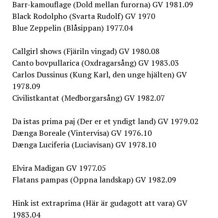
Barr-kamouflage (Dold mellan furorna) GV 1981.09
Black Rodolpho (Svarta Rudolf) GV 1970
Blue Zeppelin (Blåsippan) 1977.04
Callgirl shows (Fjäriln vingad) GV 1980.08
Canto bovpullarica (Oxdragarsång) GV 1983.03
Carlos Dussinus (Kung Karl, den unge hjälten) GV
1978.09
Civilistkantat (Medborgarsång) GV 1982.07
Da istas prima paj (Der er et yndigt land) GV 1979.02
Dænga Boreale (Vintervisa) GV 1976.10
Dænga Luciferia (Luciavisan) GV 1978.10
Elvira Madigan GV 1977.05
Flatans pampas (Öppna landskap) GV 1982.09
Hink ist extraprima (Här är gudagott att vara) GV
1983.04