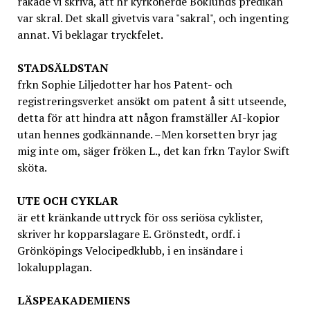
råkade vi skriva, att hr kyrkoherde Boklunds predikan
var skral. Det skall givetvis vara "sakral", och ingenting
annat. Vi beklagar tryckfelet.
STADSÄLDSTAN
frkn Sophie Liljedotter har hos Patent- och
registreringsverket ansökt om patent å sitt utseende,
detta för att hindra att någon framställer AI-kopior
utan hennes godkännande. –Men korsetten bryr jag
mig inte om, säger fröken L., det kan frkn Taylor Swift
sköta.
UTE OCH CYKLAR
är ett kränkande uttryck för oss seriösa cyklister,
skriver hr kopparslagare E. Grönstedt, ordf. i
Grönköpings Velocipedklubb, i en insändare i
lokalupplagan.
LÄSPEAKADEMIENS