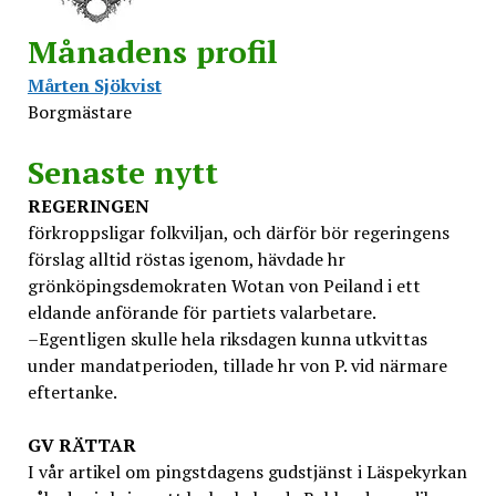
Månadens profil
Mårten Sjökvist
Borgmästare
Senaste nytt
REGERINGEN
förkroppsligar folkviljan, och därför bör regeringens
förslag alltid röstas igenom, hävdade hr
grönköpingsdemokraten Wotan von Peiland i ett
eldande anförande för partiets valarbetare.
–Egentligen skulle hela riksdagen kunna utkvittas
under mandatperioden, tillade hr von P. vid närmare
eftertanke.
GV
RÄTTAR
I vår artikel om pingstdagens gudstjänst i Läspekyrkan