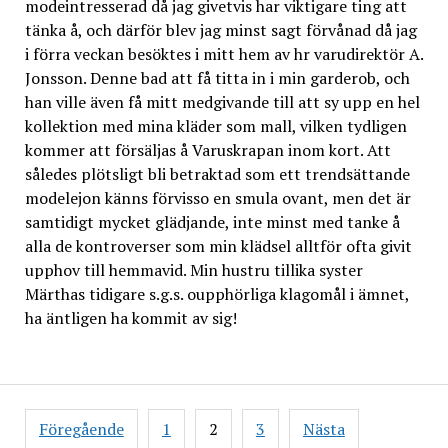
modeintresserad då jag givetvis har viktigare ting att
tänka å, och därför blev jag minst sagt förvånad då jag
i förra veckan besöktes i mitt hem av hr varudirektör A.
Jonsson. Denne bad att få titta in i min garderob, och
han ville även få mitt medgivande till att sy upp en hel
kollektion med mina kläder som mall, vilken tydligen
kommer att försäljas å Varuskrapan inom kort. Att
således plötsligt bli betraktad som ett trendsättande
modelejon känns förvisso en smula ovant, men det är
samtidigt mycket glädjande, inte minst med tanke å
alla de kontroverser som min klädsel alltför ofta givit
upphov till hemmavid. Min hustru tillika syster
Märthas tidigare s.g.s. oupphörliga klagomål i ämnet,
ha äntligen ha kommit av sig!
Inläggsnavigering
Föregående
1
2
3
Nästa