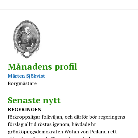
Månadens profil
Mårten Sjökvist
Borgmästare
Senaste nytt
REGERINGEN
förkroppsligar folkviljan, och därför bör regeringens
förslag alltid röstas igenom, hävdade hr
grönköpingsdemokraten Wotan von Peiland i ett