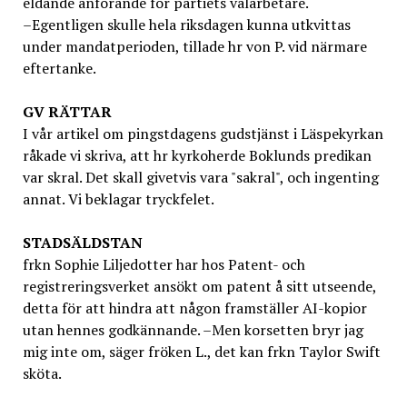
eldande anförande för partiets valarbetare.
–Egentligen skulle hela riksdagen kunna utkvittas
under mandatperioden, tillade hr von P. vid närmare
eftertanke.
GV
RÄTTAR
I vår artikel om pingstdagens gudstjänst i Läspekyrkan
råkade vi skriva, att hr kyrkoherde Boklunds predikan
var skral. Det skall givetvis vara "sakral", och ingenting
annat. Vi beklagar tryckfelet.
STADSÄLDSTAN
frkn Sophie Liljedotter har hos Patent- och
registreringsverket ansökt om patent å sitt utseende,
detta för att hindra att någon framställer AI-kopior
utan hennes godkännande. –Men korsetten bryr jag
mig inte om, säger fröken L., det kan frkn Taylor Swift
sköta.