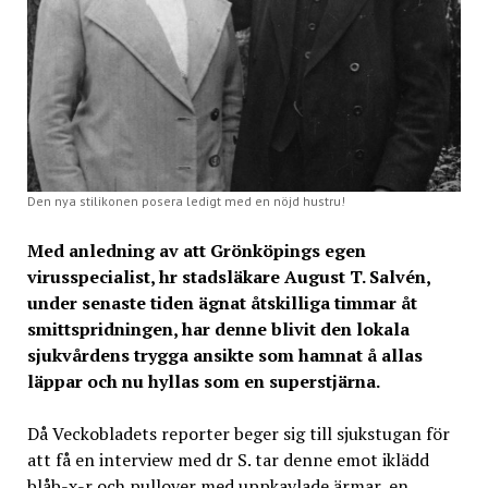
Den nya stilikonen posera ledigt med en nöjd hustru!
Med anledning av att Grönköpings egen
virusspecialist, hr stadsläkare August T. Salvén,
under senaste tiden ägnat åtskilliga timmar åt
smittspridningen, har denne blivit den lokala
sjukvårdens trygga ansikte som hamnat å allas
läppar och nu hyllas som en superstjärna.
Då Veckobladets reporter beger sig till sjukstugan för
att få en interview med dr S. tar denne emot iklädd
blåb-x-r och pullover med uppkavlade ärmar, en