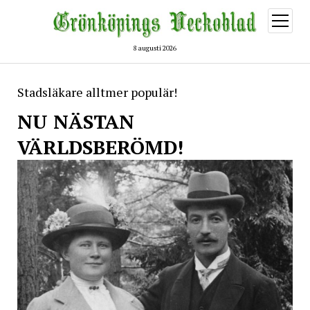
öppna
meny
8 augusti 2026
Stadsläkare alltmer populär!
NU NÄSTAN
VÄRLDSBERÖMD!