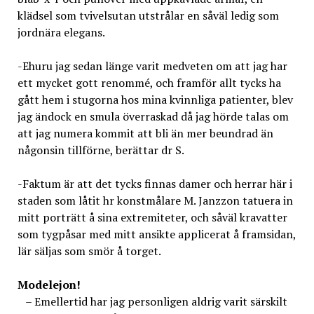
klädsel som tvivelsutan utstrålar en såväl ledig som
jordnära elegans.
-Ehuru jag sedan länge varit medveten om att jag har
ett mycket gott renommé, och framför allt tycks ha
gått hem i stugorna hos mina kvinnliga patienter, blev
jag ändock en smula överraskad då jag hörde talas om
att jag numera kommit att bli än mer beundrad än
någonsin tillförne, berättar dr S.
-Faktum är att det tycks finnas damer och herrar här i
staden som låtit hr konstmålare M. Janzzon tatuera in
mitt porträtt å sina extremiteter, och såväl kravatter
som tygpåsar med mitt ansikte applicerat å framsidan,
lär säljas som smör å torget.
Modelejon!
– Emellertid har jag personligen aldrig varit särskilt