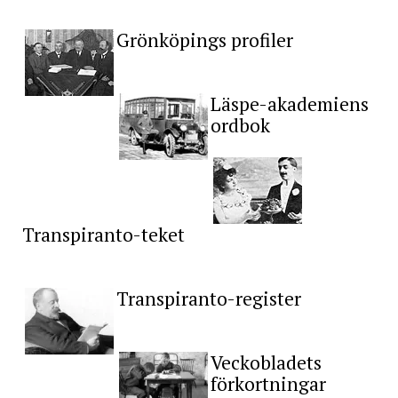
Grönköpings profiler
Läspe-akademiens
ordbok
Transpiranto-teket
Transpiranto-register
Veckobladets
förkortningar