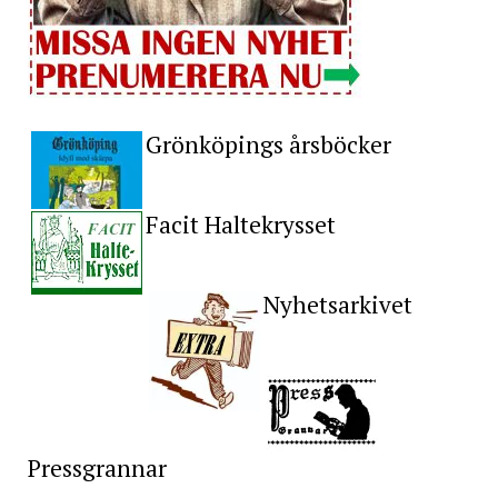
Grönköpings årsböcker
Facit Haltekrysset
Nyhetsarkivet
Pressgrannar