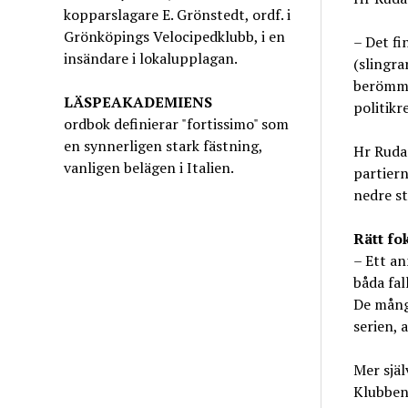
kopparslagare E. Grönstedt, ordf. i
Grönköpings Velocipedklubb, i en
– Det fi
insändare i lokalupplagan.
(slingra
berömmer
LÄSPEAKADEMIENS
politikr
ordbok definierar "fortissimo" som
en synnerligen stark fästning,
Hr Ruda 
vanligen belägen i Italien.
partiern
nedre st
Rätt fo
– Ett a
båda fal
De många
serien, 
Mer sjä
Klubben 