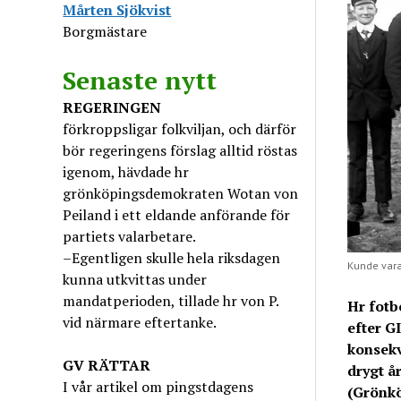
Mårten Sjökvist
Borgmästare
Senaste nytt
REGERINGEN
förkroppsligar folkviljan, och därför
bör regeringens förslag alltid röstas
igenom, hävdade hr
grönköpingsdemokraten Wotan von
Peiland i ett eldande anförande för
partiets valarbetare.
–Egentligen skulle hela riksdagen
Kunde vara
kunna utkvittas under
mandatperioden, tillade hr von P.
Hr fotb
vid närmare eftertanke.
efter G
konsekv
GV
RÄTTAR
drygt å
I vår artikel om pingstdagens
(Grönkö