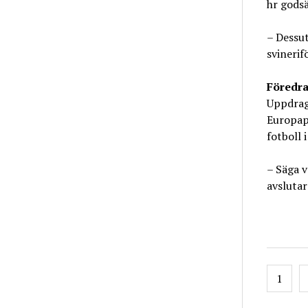
hr godsä
– Dessut
svinerif
Föredra
Uppdrage
Europap
fotboll 
­– Säga 
avslutar
Inläg
1