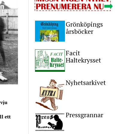
Grönköpings
årsböcker
Facit
Haltekrysset
Nyhetsarkivet
vju
Pressgrannar
l ett