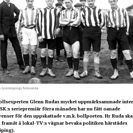
 Grönköpings folkvalda.
ollsexperten Glenn Rudas mycket uppmärksammade inter
ISK:s seriepremiär förra månaden har nu fått oanade
enser för den uppskattade v.m.k. bollpoeten. Hr Ruda skal
r framåt å lokal-TV:s vägnar bevaka politiken härstädes
ping).