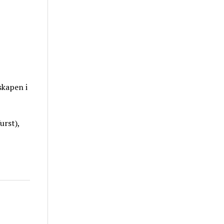
skapen i
urst),