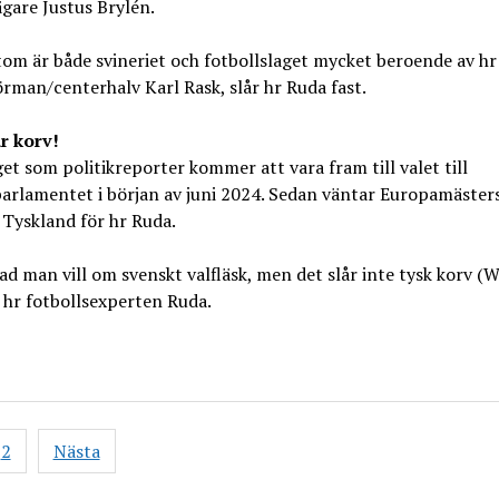
gare Justus Brylén.
om är både svineriet och fotbollslaget mycket beroende av hr
örman/centerhalv Karl Rask, slår hr Ruda fast.
r korv!
t som politikreporter kommer att vara fram till valet till
arlamentet i början av juni 2024. Sedan väntar Europamäster
i Tyskland för hr Ruda.
vad man vill om svenskt valfläsk, men det slår inte tysk korv (W
 hr fotbollsexperten Ruda.
gsnavigering
2
Nästa