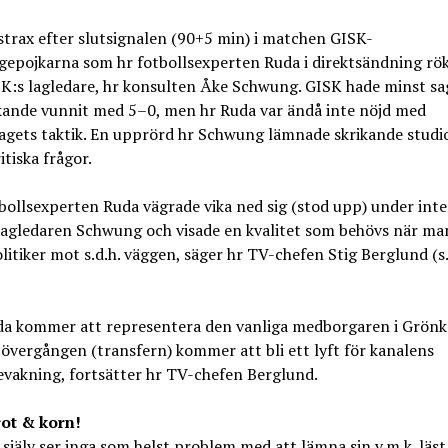
strax efter slutsignalen (90+5 min) i matchen GISK-
gepojkarna som hr fotbollsexperten Ruda i direktsändning rö
K:s lagledare, hr konsulten Åke Schwung. GISK hade minst sa
kande vunnit med 5–0, men hr Ruda var ändå inte nöjd med
gets taktik. En upprörd hr Schwung lämnade skrikande studio
itiska frågor.
bollsexperten Ruda vägrade vika ned sig (stod upp) under inte
agledaren Schwung och visade en kvalitet som behövs när man
olitiker mot s.d.h. väggen, säger hr TV-chefen Stig Berglund (s.t
da kommer att representera den vanliga medborgaren i Grönk
övergången (transfern) kommer att bli ett lyft för kanalens
evakning, fortsätter hr TV-chefen Berglund.
rot & korn!
själv ser inga som helst problem med att lämna sin v.m.k. läst