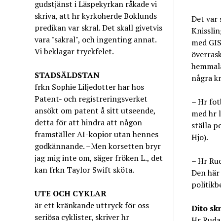
gudstjänst i Läspekyrkan råkade vi
skriva, att hr kyrkoherde Boklunds
Det var 
predikan var skral. Det skall givetvis
Knisslin
vara "sakral", och ingenting annat.
med GIS
Vi beklagar tryckfelet.
överras
hemmala
STADSÄLDSTAN
några kr
frkn Sophie Liljedotter har hos
Patent- och registreringsverket
– Hr fot
ansökt om patent å sitt utseende,
med hr l
detta för att hindra att någon
ställa p
framställer AI-kopior utan hennes
Hjo).
godkännande. –Men korsetten bryr
jag mig inte om, säger fröken L., det
– Hr Ru
kan frkn Taylor Swift sköta.
Den här 
politikb
UTE OCH CYKLAR
är ett kränkande uttryck för oss
Dito sk
seriösa cyklister, skriver hr
Hr Ruda 