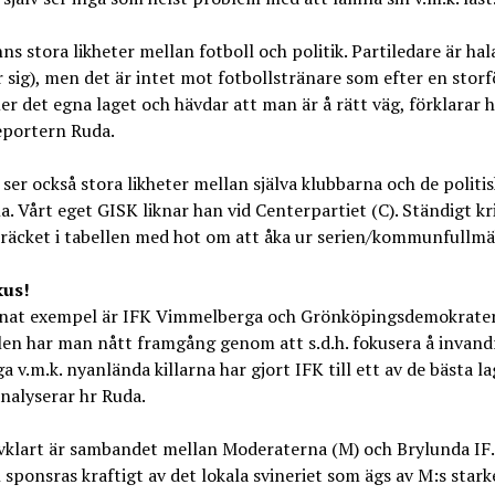
nns stora likheter mellan fotboll och politik. Partiledare är hal
r sig), men det är intet mot fotbollstränare som efter en storf
 det egna laget och hävdar att man är å rätt väg, förklarar h
eportern Ruda.
ser också stora likheter mellan själva klubbarna och de politi
a. Vårt eget GISK liknar han vid Centerpartiet (C). Ständigt kr
räcket i tabellen med hot om att åka ur serien/kommunfullmä
kus!
nnat exempel är IFK Vimmelberga och Grönköpingsdemokrater
len har man nått framgång genom att s.d.h. fokusera å invand
 v.m.k. nyanlända killarna har gjort IFK till ett av de bästa la
analyserar hr Ruda.
lvklart är sambandet mellan Moderaterna (M) och Brylunda IF.
sponsras kraftigt av det lokala svineriet som ägs av M:s star