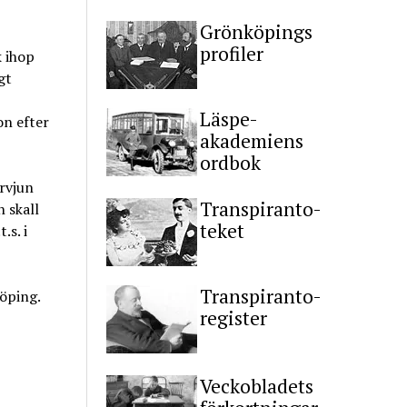
Grönköpings
profiler
k ihop
gt
Läspe-
n efter
akademiens
ordbok
rvjun
Transpiranto-
 skall
teket
.s. i
Transpiranto-
öping.
register
Veckobladets
.