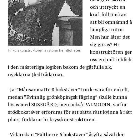
och uttryckt en
kraftfull önskan
att bli omnämnd å
lämpliga rutor.
Men hur låter det
sig göras? Hr
Hr korskonstruktören avslöjar hemligheter.
konstruktören ger
oss en unik inblick
i den mästerliga logiken bakom de gåtfulla s.k.
nycklarna (ledtrådarna).
-Ja, ”Månsanmatte 8 bokstäver” torde vara för enkelt,
medan ”Kvinnlig grönköpingsk fägring” skulle kunna
lösas med SUSEGÅRD, men också PALMODIN, varför
stödbokstäver erfordras för att sätta rätt kvinna å rätt
plats, förklarar hr krysskonstruktören.
-Vidare kan ”Fältherre 6 bokstäver” åsyfta såväl den