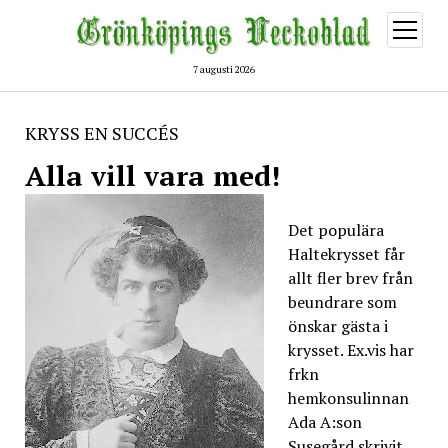
öppna
meny
7 augusti 2026
KRYSS EN SUCCÉS
Alla vill vara med!
Det populära
Haltekrysset får
allt fler brev från
beundrare som
önskar gästa i
krysset. Ex.vis har
frkn
hemkonsulinnan
Ada A:son
Susegård skrivit