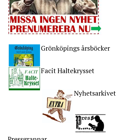
Grönköpings årsböcker
Facit Haltekrysset
Nyhetsarkivet
Pressgrannar