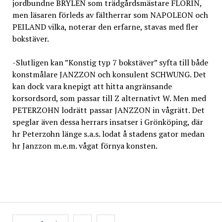
jordbundne BRYLEN som trädgårdsmästare FLORIN,
men läsaren förleds av fältherrar som NAPOLEON och
PEILAND vilka, noterar den erfarne, stavas med fler
bokstäver.
-Slutligen kan ”Konstig typ 7 bokstäver” syfta till både
konstmålare JANZZON och konsulent SCHWUNG. Det
kan dock vara knepigt att hitta angränsande
korsordsord, som passar till Z alternativt W. Men med
PETERZOHN lodrätt passar JANZZON in vågrätt. Det
speglar även dessa herrars insatser i Grönköping, där
hr Peterzohn länge s.a.s. lodat å stadens gator medan
hr Janzzon m.e.m. vågat förnya konsten.
Inläggsnavigering