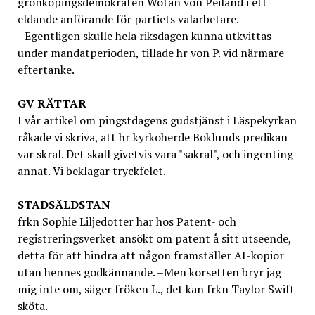
grönköpingsdemokraten Wotan von Peiland i ett
eldande anförande för partiets valarbetare.
–Egentligen skulle hela riksdagen kunna utkvittas
under mandatperioden, tillade hr von P. vid närmare
eftertanke.
GV
RÄTTAR
I vår artikel om pingstdagens gudstjänst i Läspekyrkan
råkade vi skriva, att hr kyrkoherde Boklunds predikan
var skral. Det skall givetvis vara "sakral", och ingenting
annat. Vi beklagar tryckfelet.
STADSÄLDSTAN
frkn Sophie Liljedotter har hos Patent- och
registreringsverket ansökt om patent å sitt utseende,
detta för att hindra att någon framställer AI-kopior
utan hennes godkännande. –Men korsetten bryr jag
mig inte om, säger fröken L., det kan frkn Taylor Swift
sköta.