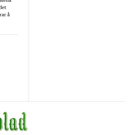
alena
ådet
rar å