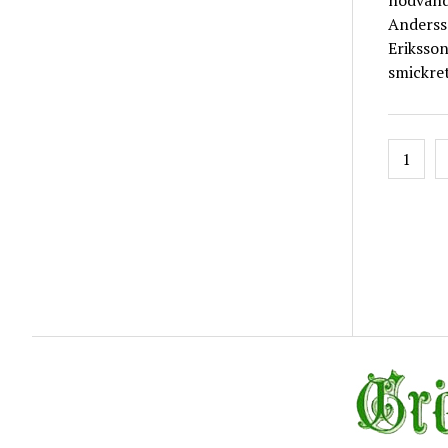
nödvändi
Andersso
Eriksson
smickret
Inläg
1