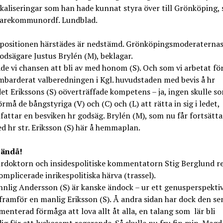
kaliseringar som han hade kunnat styra över till Grönköping, 
tarekommunordf. Lundblad.
positionen härstädes är nedstämd. Grönköpingsmoderaternas 
odsägare Justus Brylén (M), beklagar.
de vi chansen att bli av med honom (S). Och som vi arbetat för
mbarderat valberedningen i Kgl. huvudstaden med bevis å hr
et Erikssons (S) oöverträffade kompetens – ja, ingen skulle s
rmå de bångstyriga (V) och (C) och (L) att rätta in sig i ledet,
ttar en besviken hr godsäg. Brylén (M), som nu får fortsätta
d hr str. Eriksson (S) här å hemmaplan.
 ändå!
urdoktorn och insidespolitiske kommentatorn Stig Berglund re
mplicerade inrikespolitiska härva (trassel).
nnlig Andersson (S) är kanske ändock – ur ett genusperspektiv
framför en manlig Eriksson (S). Å andra sidan har dock den se
enterad förmåga att lova allt åt alla, en talang som lär bli