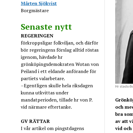
Mårten Sjökvist
Borgmästare
Senaste nytt
REGERINGEN
förkroppsligar folkviljan, och därför
bör regeringens förslag alltid röstas
igenom, hävdade hr
grönköpingsdemokraten Wotan von
Peiland i ett eldande anförande för
partiets valarbetare.
–Egentligen skulle hela riksdagen
Hr stadsråd
kunna utkvittas under
mandatperioden, tillade hr von P.
Grönköp
vid närmare eftertanke.
och med
bra som
GV
RÄTTAR
av att v
I vår artikel om pingstdagens
vid och 