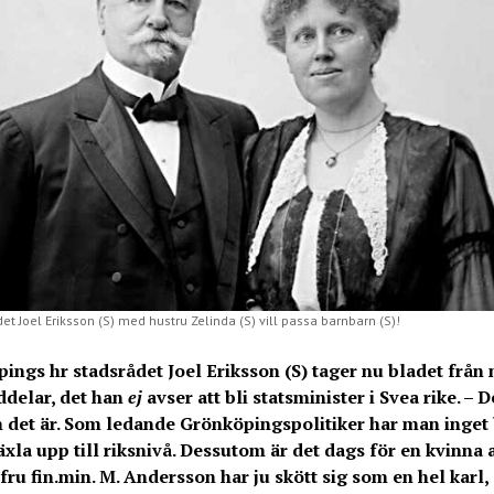
et Joel Eriksson (S) med hustru Zelinda (S) vill passa barnbarn (S)!
ings hr stadsrådet Joel Eriksson (S) tager nu bladet frå
delar, det han
ej
avser att bli statsminister i Svea rike. – D
 det är. Som ledande Grönköpingspolitiker har man inget
äxla upp till riksnivå. Dessutom är det dags för en kvinna 
fru fin.min. M. Andersson har ju skött sig som en hel karl, 