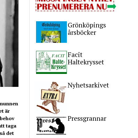
Grönköpings
årsböcker
Facit
Haltekrysset
Nyhetsarkivet
n munnen
et är
Pressgrannar
 behov
att taga
så det