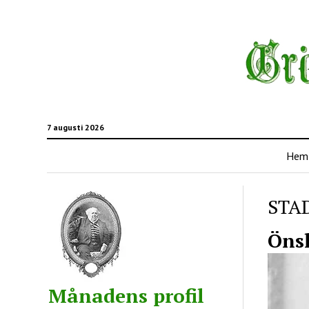
7 augusti 2026
Hem
STA
Önsk
Månadens profil