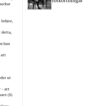
förkortningar
suckar
ledare,
 detta,
om han
 att
der ut
 – att
nare (S)