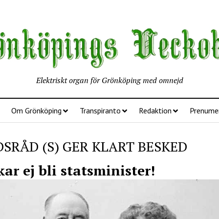
Elektriskt organ för Grönköping med omnejd
Om Grönköping
Transpiranto
Redaktion
Prenume
DSRÅD (S) GER KLART BESKED
ar ej bli statsminister!