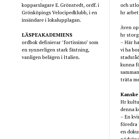
kopparslagare E. Grönstedt, ordf. i
och utlo
Grönköpings Velocipedklubb, i en
hr arbe
insändare i lokalupplagan.
Även op
LÄSPEAKADEMIENS
hr storg
ordbok definierar "fortissimo" som
– Här ha
en synnerligen stark fästning,
vi ha bo
vanligen belägen i Italien.
stadsråd
kunna fö
sammanfa
träta me
Kanske
Hr kult
denna ko
– En kvi
föredra 
en dokum