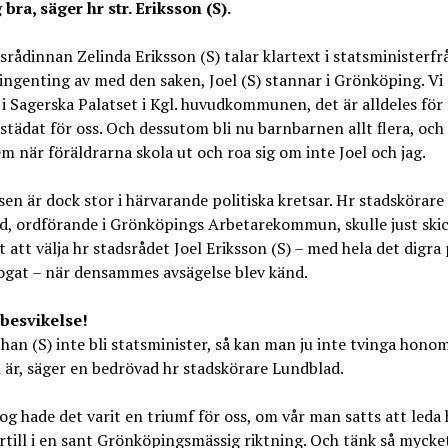
 bra, säger hr str. Eriksson (S).
srådinnan Zelinda Eriksson (S) talar klartext i statsministerfr
 ingenting av med den saken, Joel (S) stannar i Grönköping. Vi 
n i Sagerska Palatset i Kgl. huvudkommunen, det är alldeles för
städat för oss. Och dessutom bli nu barnbarnen allt flera, och
m när föräldrarna skola ut och roa sig om inte Joel och jag.
sen är dock stor i härvarande politiska kretsar. Hr stadskörar
, ordförande i Grönköpings Arbetarekommun, skulle just skic
t att välja hr stadsrådet Joel Eriksson (S) – med hela det digra 
ogat – när densammes avsägelse blev känd.
 besvikelse!
ll han (S) inte bli statsminister, så kan man ju inte tvinga honom
är, säger en bedrövad hr stadskörare Lundblad.
g hade det varit en triumf för oss, om vår man satts att leda 
ärtill i en sant Grönköpingsmässig riktning. Och tänk så mycke