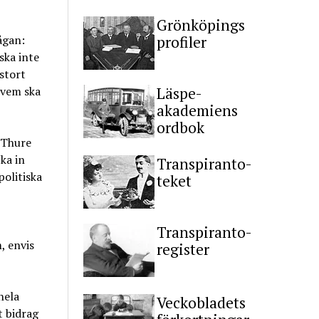
Grönköpings
profiler
ågan:
ska inte
 stort
Läspe-
 vem ska
akademiens
ordbok
e Thure
ka in
Transpiranto-
politiska
teket
Transpiranto-
, envis
register
hela
Veckobladets
t bidrag