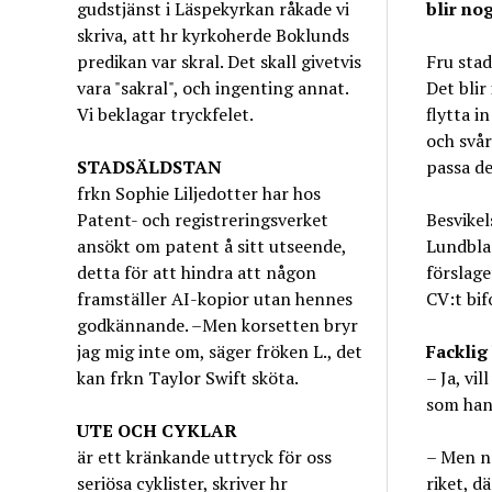
gudstjänst i Läspekyrkan råkade vi
blir nog
skriva, att hr kyrkoherde Boklunds
predikan var skral. Det skall givetvis
Fru stad
vara "sakral", och ingenting annat.
Det blir
Vi beklagar tryckfelet.
flytta i
och svår
STADSÄLDSTAN
passa de
frkn Sophie Liljedotter har hos
Patent- och registreringsverket
Besvikel
ansökt om patent å sitt utseende,
Lundblad
detta för att hindra att någon
förslage
framställer AI-kopior utan hennes
CV:t bif
godkännande. –Men korsetten bryr
jag mig inte om, säger fröken L., det
Facklig
kan frkn Taylor Swift sköta.
– Ja, vi
som han 
UTE OCH CYKLAR
är ett kränkande uttryck för oss
– Men no
seriösa cyklister, skriver hr
riket, d