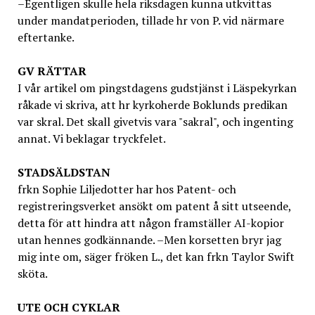
–Egentligen skulle hela riksdagen kunna utkvittas
under mandatperioden, tillade hr von P. vid närmare
eftertanke.
GV
RÄTTAR
I vår artikel om pingstdagens gudstjänst i Läspekyrkan
råkade vi skriva, att hr kyrkoherde Boklunds predikan
var skral. Det skall givetvis vara "sakral", och ingenting
annat. Vi beklagar tryckfelet.
STADSÄLDSTAN
frkn Sophie Liljedotter har hos Patent- och
registreringsverket ansökt om patent å sitt utseende,
detta för att hindra att någon framställer AI-kopior
utan hennes godkännande. –Men korsetten bryr jag
mig inte om, säger fröken L., det kan frkn Taylor Swift
sköta.
UTE OCH CYKLAR