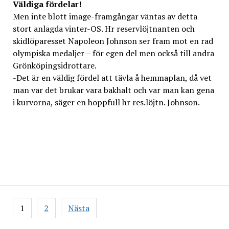
Väldiga fördelar!
Men inte blott image-framgångar väntas av detta
stort anlagda vinter-OS. Hr reservlöjtnanten och
skidlöparesset Napoleon Johnson ser fram mot en rad
olympiska medaljer – för egen del men också till andra
Grönköpingsidrottare.
-Det är en väldig fördel att tävla å hemmaplan, då vet
man var det brukar vara bakhalt och var man kan gena
i kurvorna, säger en hoppfull hr res.löjtn. Johnson.
Inläggsnavigering
1
2
Nästa