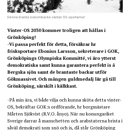
Denna branta slalombacke väntar OS-sportarna!
Vinter-OS 2030 kommer troligen att hållas i
Grönköping!
-Vi passa perfekt för detta, försäkrar hr
frisksportare Ebonius Larsson, sekreterare i GOK,
Grönköpings Olympiska Kommitté, vi äro ytterst
demokratiska samt kunna garantera perfekt is å
Bergska sjön samt de brantaste backar utför
Gökmassivet. Och mången guldmedalj lär gå till
Grönköping, särskilt i kälkkast.
-På min ära, vi både vilja och kunna sköta detta vinter-
OS, bekräftar GOK:s ordförande, hr borgmästare
Mårten Sjökvist (R.V.O. ånyo). När nu konungariket
Sverige darrar å manschetten och arabstaterna brista i
såväl demokrati som snö och is, då står Grönköping