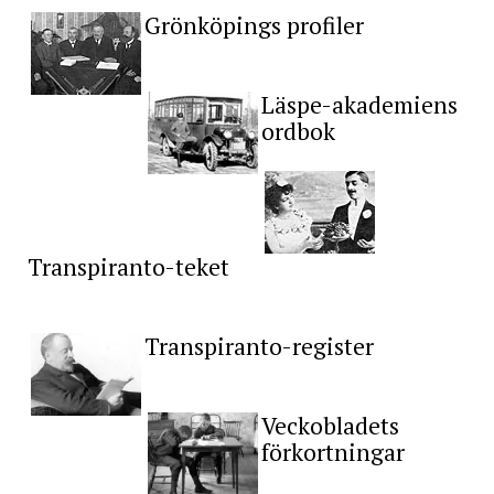
Grönköpings profiler
Läspe-akademiens
ordbok
Transpiranto-teket
Transpiranto-register
Veckobladets
förkortningar