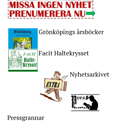
Grönköpings årsböcker
Facit Haltekrysset
Nyhetsarkivet
Pressgrannar