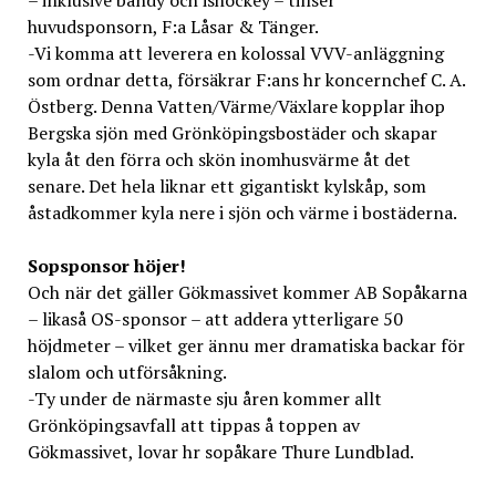
– inklusive bandy och ishockey – tillser
huvudsponsorn, F:a Låsar & Tänger.
-Vi komma att leverera en kolossal VVV-anläggning
som ordnar detta, försäkrar F:ans hr koncernchef C. A.
Östberg. Denna Vatten/Värme/Växlare kopplar ihop
Bergska sjön med Grönköpingsbostäder och skapar
kyla åt den förra och skön inomhusvärme åt det
senare. Det hela liknar ett gigantiskt kylskåp, som
åstadkommer kyla nere i sjön och värme i bostäderna.
Sopsponsor höjer!
Och när det gäller Gökmassivet kommer AB Sopåkarna
– likaså OS-sponsor – att addera ytterligare 50
höjdmeter – vilket ger ännu mer dramatiska backar för
slalom och utförsåkning.
-Ty under de närmaste sju åren kommer allt
Grönköpingsavfall att tippas å toppen av
Gökmassivet, lovar hr sopåkare Thure Lundblad.