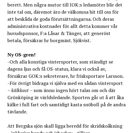
berett. Men några mutor till IOK:s ledamöter blir det
inte tal om, däremot äro de välkomna hit till oss för
att beskåda de goda förutsättningarna. Och deras
administrativa kostnader för allt detta kommer vår
huvudsponsor, F:a Låsar & Tänger, att generöst
betala, försäkrar hr borgmäst. Sjökvist.
Ny OS-gren!
-Och alla konstiga vintersporter, som ständigt se
dagens ljus och få OS-status, klara vi också av,
försäkrar GOK:s sekreterare, hr frisksportare Larsson.
-För övrigt bidraga vi själva med en sådan vintersport
–
kälkkast
– som ännu ingen hört talas om och där
Grönköping är världsledande. Sporten går ut å att åka
kälke i full fart och samtidigt kasta snöboll på de andra
tävlande.
Att Bergska sjön skall ligga beredd för skridskoåkning