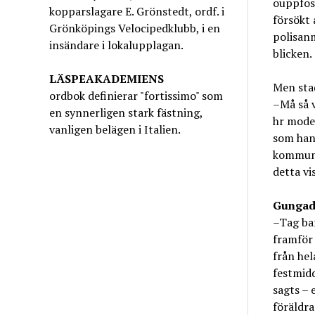
ouppfost
kopparslagare E. Grönstedt, ordf. i
försökt 
Grönköpings Velocipedklubb, i en
polisanm
insändare i lokalupplagan.
blicken.
LÄSPEAKADEMIENS
Men sta
ordbok definierar "fortissimo" som
–Må så v
en synnerligen stark fästning,
hr moder
vanligen belägen i Italien.
som han 
kommunal
detta vis
Gungade
–Tag ba
framför 
från hel
festmidd
sagts – 
föräldra