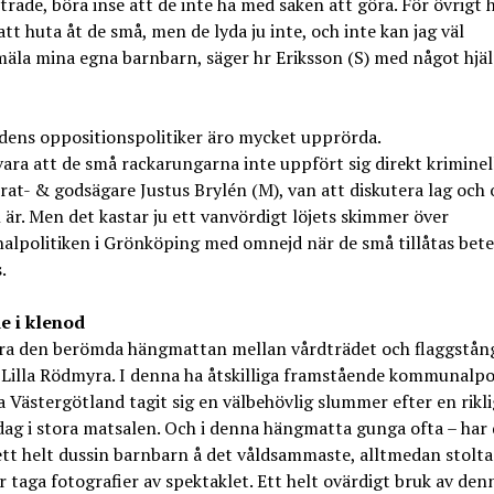
rade, böra inse att de inte ha med saken att göra. För övrigt h
att huta åt de små, men de lyda ju inte, och inte kan jag väl
äla mina egna barnbarn, säger hr Eriksson (S) med något hjäl
dens oppositionspolitiker äro mycket upprörda.
ara att de små rackarungarna inte uppfört sig direkt kriminell
at- & godsägare Justus Brylén (M), van att diskutera lag och
är. Men det kastar ju ett vanvördigt löjets skimmer över
politiken i Grönköping med omnejd när de små tillåtas bete 
.
 i klenod
ra den berömda hängmattan mellan vårdträdet och flaggstån
Lilla Rödmyra. I denna ha åtskilliga framstående kommunalpol
a Västergötland tagit sig en välbehövlig slummer efter en rikli
ag i stora matsalen. Och i denna hängmatta gunga ofta – har 
ett helt dussin barnbarn å det våldsammaste, alltmedan stolta
r taga fotografier av spektaklet. Ett helt ovärdigt bruk av den