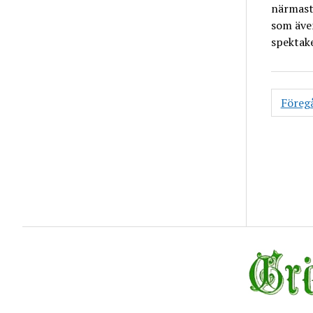
närmast 
som äve
spektake
Inläg
Föreg