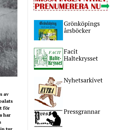
Grönköpings
årsböcker
Facit
Haltekrysset
Nyhetsarkivet
s av
palats
t för
Pressgrannar
a har
s
in tur