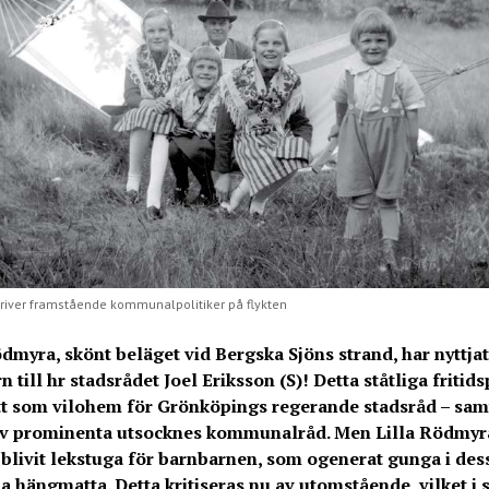
river framstående kommunalpolitiker på flykten
ödmyra, skönt beläget vid Bergska Sjöns strand, har nyttjat
 till hr stadsrådet Joel Eriksson (S)! Detta ståtliga fritids
tt som vilohem för Grönköpings regerande stadsråd – sam
v prominenta utsocknes kommunalråd. Men Lilla Rödmyr
 blivit lekstuga för barnbarnen, som ogenerat gunga i des
 hängmatta. Detta kritiseras nu av utomstående, vilket i s