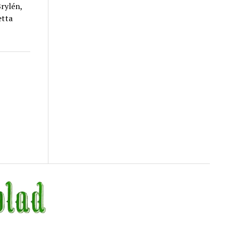
rylén,
etta