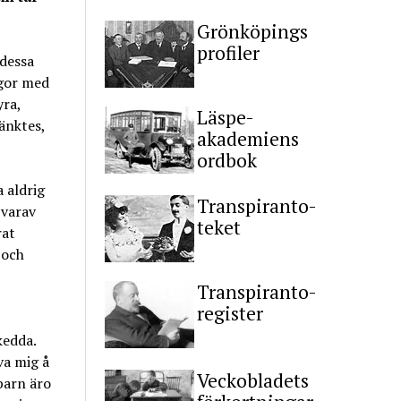
Grönköpings
profiler
dessa
ågor med
yra,
Läspe-
änktes,
akademiens
ordbok
 aldrig
Transpiranto-
 varav
teket
rat
 och
Transpiranto-
register
kedda.
iva mig å
Veckobladets
barn äro