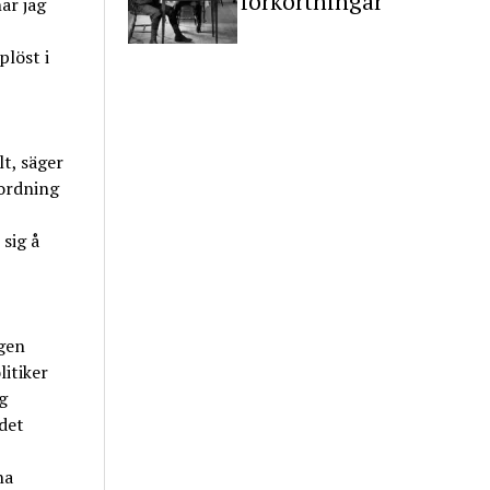
förkortningar
ar jag
plöst i
t, säger
 ordning
sig å
gen
itiker
g
det
na