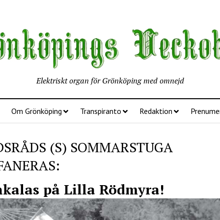
Elektriskt organ för Grönköping med omnejd
Om Grönköping
Transpiranto
Redaktion
Prenume
DSRÅDS (S) SOMMARSTUGA
FANERAS:
kalas på Lilla Rödmyra!