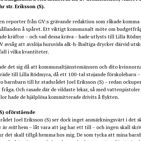
r str. Eriksson (S).
 en reporter från GV:s grävande redaktion som råkade komma 
hållanden å spåret. Ett viktigt kommunalt möte om budgetfr
nde kräftor – och vad dessa kräva – hade utlysts till Lilla Rödm
V avsåg att avslöja huruvida alk-h-lhaltiga drycker därvid utsk
fall i vilka kvantiteter.
ade det sig då att kommunaltjänstemännen och dito kvinnorna
lträde till Lilla Rödmyra, då ett 100-tal stojande förskolebarn –
ro barnbarn till hr stadsrådet Joel Eriksson (S) – redan ockupe
i fråga. Och rasade där de vildaste lekar, så med vattenpistoler
lor hade de hjälplösa kommitterade drivits å flykten.
(S) oförstående
rådet Joel Eriksson (S) ser dock inget anmärkningsvärt i det s
r är
mitt
hem – låt vara att jag har ett till – och ingen skall skr
r det skall tillgå hemma hos mig. De som tycka att mina barn