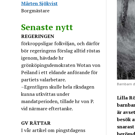
Mårten Sjökvist
Borgmästare
Senaste nytt
REGERINGEN
förkroppsligar folkviljan, och därför
bör regeringens förslag alltid röstas
igenom, hävdade hr
grönköpingsdemokraten Wotan von
Peiland i ett eldande anförande för
partiets valarbetare.
Barnbarn d
–Egentligen skulle hela riksdagen
kunna utkvittas under
Lilla R
mandatperioden, tillade hr von P.
barnbarn
vid närmare eftertanke.
är avse
besök a
GV
RÄTTAR
snarast
I vår artikel om pingstdagens
berömda