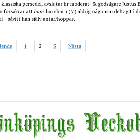
klassiska persedel, avslutar hr moderat- & godsägare Justus B
n försäkrar att
hans
barnbarn (M) aldrig någonsin deltagit i d
l – såvitt han själv antar/hoppas.
gsnavigering
ående
1
2
3
Nästa