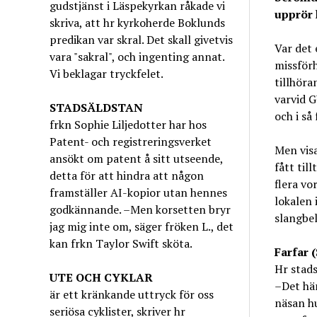
gudstjänst i Läspekyrkan råkade vi
upprör h
skriva, att hr kyrkoherde Boklunds
predikan var skral. Det skall givetvis
Var det
vara "sakral", och ingenting annat.
missför
Vi beklagar tryckfelet.
tillhöra
varvid G
STADSÄLDSTAN
och i så 
frkn Sophie Liljedotter har hos
Patent- och registreringsverket
Men vis
ansökt om patent å sitt utseende,
fått til
detta för att hindra att någon
flera vo
framställer AI-kopior utan hennes
lokalen 
godkännande. –Men korsetten bryr
slangbel
jag mig inte om, säger fröken L., det
kan frkn Taylor Swift sköta.
Farfar 
Hr stads
UTE OCH CYKLAR
–Det hä
är ett kränkande uttryck för oss
näsan hu
seriösa cyklister, skriver hr