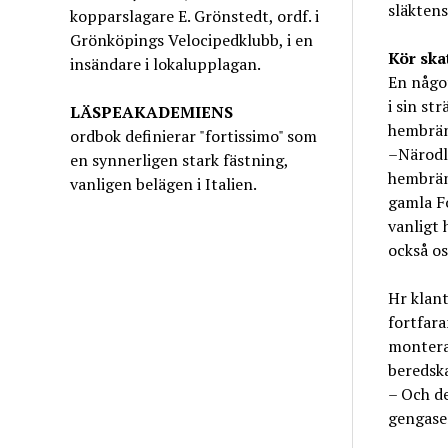
släktens
kopparslagare E. Grönstedt, ordf. i
Grönköpings Velocipedklubb, i en
Kör skat
insändare i lokalupplagan.
En något
i sin st
LÄSPEAKADEMIENS
hembrän
ordbok definierar "fortissimo" som
–Närodla
en synnerligen stark fästning,
hembränn
vanligen belägen i Italien.
gamla Fo
vanligt 
också os
Hr klant
fortfara
monterat
beredska
– Och de
gengasen