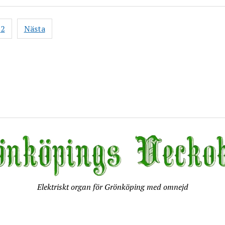
gsnavigering
2
Nästa
Elektriskt organ för Grönköping med omnejd