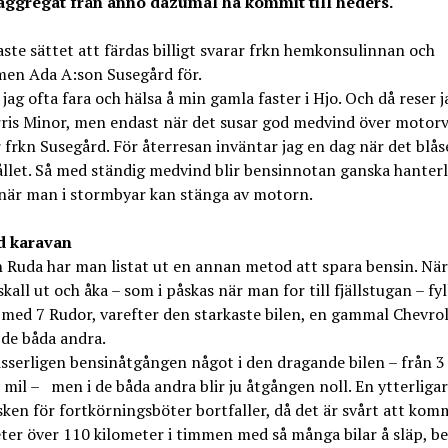
ggregat från anno dazumal ha kommit till heders.
ste sättet att färdas billigt svarar frkn hemkonsulinnan och
men Ada A:son Susegård för.
jag ofta fara och hälsa å min gamla faster i Hjo. Och då reser j
rris Minor, men endast när det susar god medvind över motor
 frkn Susegård. För återresan inväntar jag en dag när det blås
llet. Så med ständig medvind blir bensinnotan ganska hanterl
 när man i stormbyar kan stänga av motorn.
d karavan
n Ruda har man listat ut en annan metod att spara bensin. När
skall ut och åka – som i påskas när man for till fjällstugan – fy
l med 7 Rudor, varefter den starkaste bilen, en gammal Chevrol
de båda andra.
sserligen bensinåtgången något i den dragande bilen – från 3 t
r mil – men i de båda andra blir ju åtgången noll. En ytterligar
isken för fortkörningsböter bortfaller, då det är svårt att kom
ter över 110 kilometer i timmen med så många bilar å släp, be