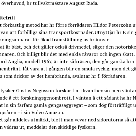
 överhuvud, hr tullvaktmästare August Ruda.
tefritt
 förkastlig metod har hr förre förrädaren Hildor Peterzohn u
rävan att förbilliga sina transportkostnader. Utnyttjar hr P. sin
ningsapparat för ökad framställning av brännvin.
t är bäst, och det gäller också drivmedel, säger den notoriske
aren. Och billigt blir det med enkla råvaror och ingen skatt.
rd Anglia, modell 1967, är inte så kräsen, den går ganska bra
hembränt, låt vara att gången blir en smula ryckig, men det gäl
s som dricker av det hembrända, avslutar hr f. förrädaren.
fysiker Gustav Negusson forskar f.n. i kvantbensin men vänta
nde å ett forskningsgenombrott. I väntan å ett sådant ha hr 
 in sin farfars gamla gengasaggregat – som dög förträffligt 
psåren – i sin Volvo Amazon.
t går alldeles utmärkt, blott man vevar ned sidorutorna så at
 vädras ut, meddelar den skicklige fysikern.