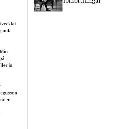
förkortningar
tvecklat
 gamla
 Min
 på
ler ju
r
Negusson
under
t