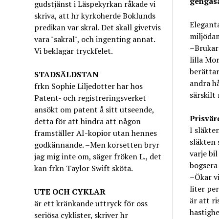
gengasa
gudstjänst i Läspekyrkan råkade vi
skriva, att hr kyrkoherde Boklunds
Eleganta
predikan var skral. Det skall givetvis
miljöda
vara "sakral", och ingenting annat.
–Brukar 
Vi beklagar tryckfelet.
lilla Mo
berättar
STADSÄLDSTAN
andra hå
frkn Sophie Liljedotter har hos
särskilt
Patent- och registreringsverket
ansökt om patent å sitt utseende,
Prisvär
detta för att hindra att någon
I släkte
framställer AI-kopior utan hennes
släkten 
godkännande. –Men korsetten bryr
varje bi
jag mig inte om, säger fröken L., det
bogsera 
kan frkn Taylor Swift sköta.
–Ökar vi
liter pe
UTE OCH CYKLAR
är att r
är ett kränkande uttryck för oss
hastighe
seriösa cyklister, skriver hr