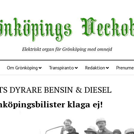
Elektriskt organ för Grönköping med omnejd
Om Grönköping
Transpiranto
Redaktion
Prenume
TS DYRARE BENSIN & DIESEL
köpingsbilister klaga ej!