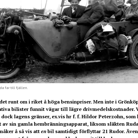
 far till fjällen.
det runt om i riket å höga bensinpriser. Men inte i Grönkö
tiva bilister funnit vägar till lägre drivmedelskostnader. 
 dock lagens gränser, ex.vis hr f. f. Hildor Peterzohn, som 
av sin gamla hembränningsapparat, liksom släkten Ruda
åker å så vis att
en
bil samtidigt förflyttar 21 Rudor. Äve