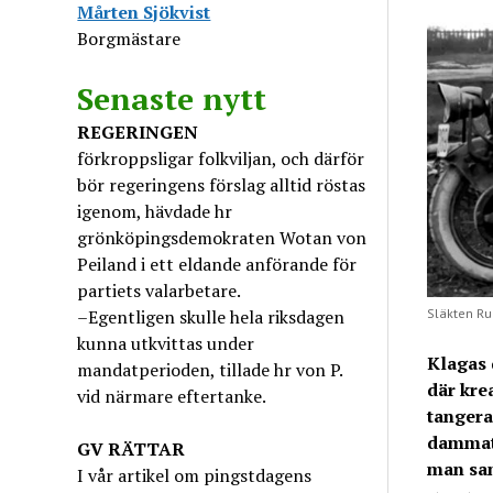
Mårten Sjökvist
Borgmästare
Senaste nytt
REGERINGEN
förkroppsligar folkviljan, och därför
bör regeringens förslag alltid röstas
igenom, hävdade hr
grönköpingsdemokraten Wotan von
Peiland i ett eldande anförande för
partiets valarbetare.
Släkten Ruda
–Egentligen skulle hela riksdagen
kunna utkvittas under
Klagas 
mandatperioden, tillade hr von P.
där krea
vid närmare eftertanke.
tangera
dammat 
GV
RÄTTAR
man sam
I vår artikel om pingstdagens