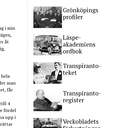
Grönköpings
profiler
ag i min
vägen,
Läspe-
er åt
akademiens
ig,
ordbok
Transpiranto-
teket
 hela
ller man
et, får
Transpiranto-
register
ill 4
e fördel
ma upp i
Veckobladets
rättar