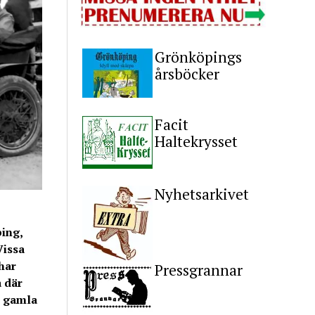
Grönköpings
årsböcker
Facit
Haltekrysset
Nyhetsarkivet
ping,
Vissa
har
Pressgrannar
 där
n gamla