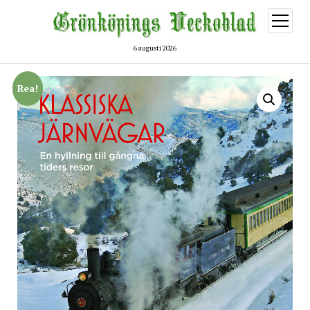
öppna
meny
6 augusti 2026
Rea!