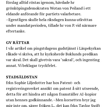
förslag alltid röstas igenom, hävdade hr
grönköpingsdemokraten Wotan von Peiland i ett
eldande anförande för partiets valarbetare.
–Egentligen skulle hela riksdagen kunna utkvittas
under mandatperioden, tillade hr von P. vid närmare
eftertanke.
GV
RÄTTAR
I vår artikel om pingstdagens gudstjänst i Läspekyrkan
råkade vi skriva, att hr kyrkoherde Boklunds predikan
var skral. Det skall givetvis vara "sakral", och ingenting
annat. Vi beklagar tryckfelet.
STADSÄLDSTAN
frkn Sophie Liljedotter har hos Patent- och
registreringsverket ansökt om patent å sitt utseende,
detta för att hindra att någon framställer AI-kopior
utan hennes godkännande. –Men korsetten bryr jag
mig inte om, säger fröken L., det kan frkn Taylor Swift