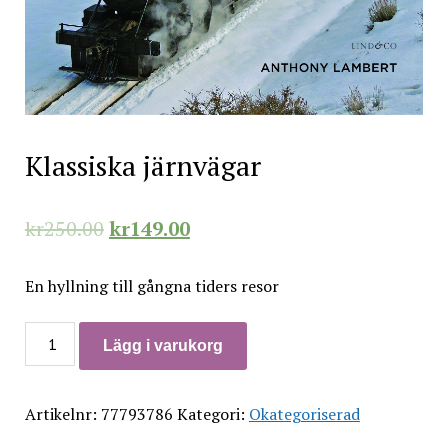
Klassiska järnvägar
kr
250.00
kr
149.00
En hyllning till gångna tiders resor
Klassiska
Lägg i varukorg
järnvägar
mängd
Artikelnr:
77793786
Kategori:
Okategoriserad