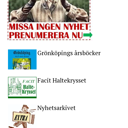
Grönköpings årsböcker
Facit Haltekrysset
Nyhetsarkivet