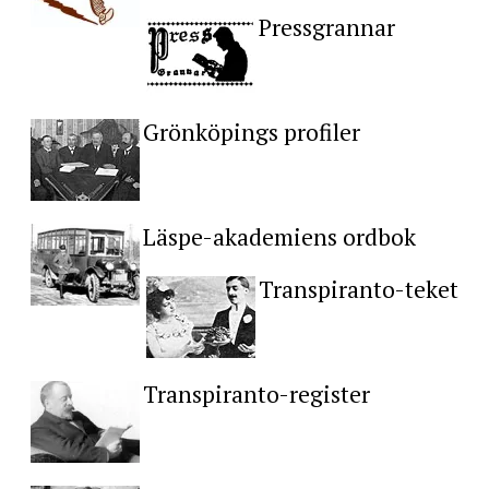
Pressgrannar
Grönköpings profiler
Läspe-akademiens ordbok
Transpiranto-teket
Transpiranto-register