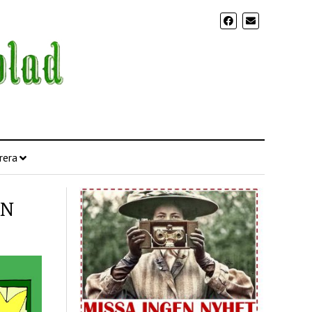
rera
EN