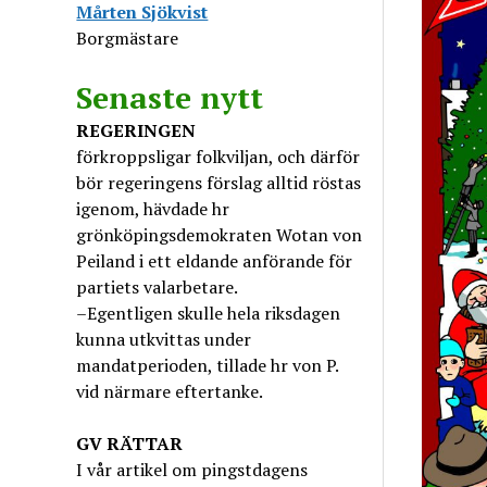
Mårten Sjökvist
Borgmästare
Senaste nytt
REGERINGEN
förkroppsligar folkviljan, och därför
bör regeringens förslag alltid röstas
igenom, hävdade hr
grönköpingsdemokraten Wotan von
Peiland i ett eldande anförande för
partiets valarbetare.
–Egentligen skulle hela riksdagen
kunna utkvittas under
mandatperioden, tillade hr von P.
vid närmare eftertanke.
GV
RÄTTAR
I vår artikel om pingstdagens