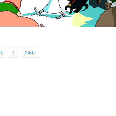
gsnavigering
2
3
Nästa