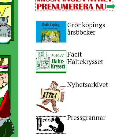
Grönköpings
årsböcker
Facit
Haltekrysset
Nyhetsarkivet
Pressgrannar