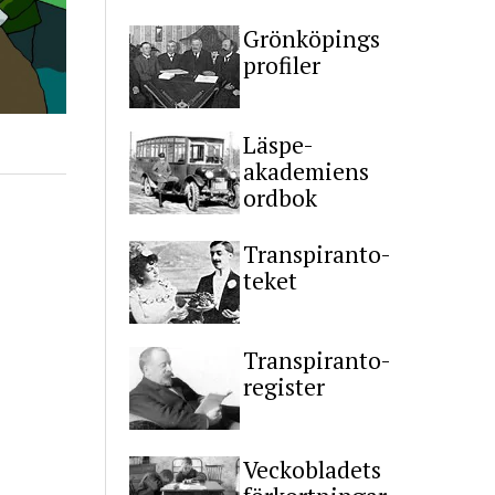
Grönköpings
profiler
Läspe-
akademiens
ordbok
Transpiranto-
teket
Transpiranto-
register
Veckobladets