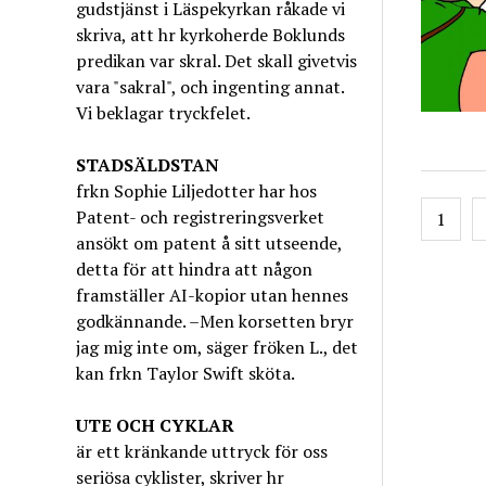
gudstjänst i Läspekyrkan råkade vi
skriva, att hr kyrkoherde Boklunds
predikan var skral. Det skall givetvis
vara "sakral", och ingenting annat.
Vi beklagar tryckfelet.
STADSÄLDSTAN
frkn Sophie Liljedotter har hos
Inläg
Patent- och registreringsverket
1
ansökt om patent å sitt utseende,
detta för att hindra att någon
framställer AI-kopior utan hennes
godkännande. –Men korsetten bryr
jag mig inte om, säger fröken L., det
kan frkn Taylor Swift sköta.
UTE OCH CYKLAR
är ett kränkande uttryck för oss
seriösa cyklister, skriver hr