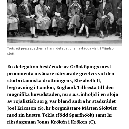
Trots ett pressat schema hann delegationen avlägga visit å Windsor
slott!
En delegation bestående av Grönköpings mest
prominenta invånare närvarade givetvis vid den
storbritanniska drottningens, Elizabeth II,
begravning i London, England. Tillresta till den
magnifika huvudstaden, nu s.a.s. inhöljd i en slöja
av rojalistisk sorg, var bland andra hr stadsrådet
Joel Ericsson (S), hr borgmästare Mårten Sjökvist
med sin hustru Tekla (född Sparfhöök) samt hr
riksdagsman Jonas Krökén i Kröken (C).