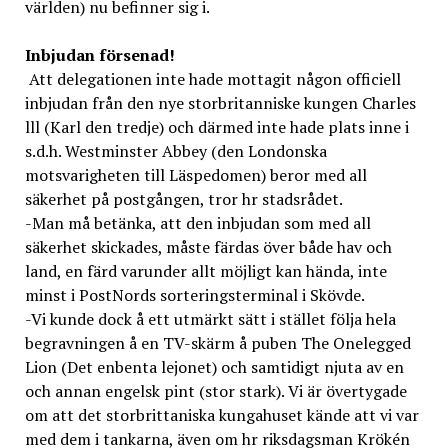
världen) nu befinner sig i.
Inbjudan försenad!
Att delegationen inte hade mottagit någon officiell
inbjudan från den nye storbritanniske kungen Charles
lll (Karl den tredje) och därmed inte hade plats inne i
s.d.h. Westminster Abbey (den Londonska
motsvarigheten till Läspedomen) beror med all
säkerhet på postgången, tror hr stadsrådet.
-Man må betänka, att den inbjudan som med all
säkerhet skickades, måste färdas över både hav och
land, en färd varunder allt möjligt kan hända, inte
minst i PostNords sorteringsterminal i Skövde.
-Vi kunde dock å ett utmärkt sätt i stället följa hela
begravningen å en TV-skärm å puben The Onelegged
Lion (Det enbenta lejonet) och samtidigt njuta av en
och annan engelsk pint (stor stark). Vi är övertygade
om att det storbrittaniska kungahuset kände att vi var
med dem i tankarna, även om hr riksdagsman Krökén