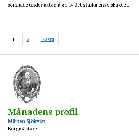
somnade under akten å gr. av det starka engelska ölet.
Inläggsnavigering
1
2
Nästa
Månadens profil
Mårten Sjökvist
Borgmästare