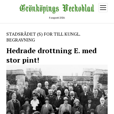
öppna
meny
8 augusti 2026
STADSRÅDET (S) FOR TILL KUNGL.
BEGRAVNING
Hedrade drottning E. med
stor pint!