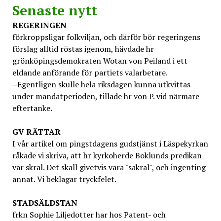
Senaste nytt
REGERINGEN
förkroppsligar folkviljan, och därför bör regeringens
förslag alltid röstas igenom, hävdade hr
grönköpingsdemokraten Wotan von Peiland i ett
eldande anförande för partiets valarbetare.
–Egentligen skulle hela riksdagen kunna utkvittas
under mandatperioden, tillade hr von P. vid närmare
eftertanke.
GV
RÄTTAR
I vår artikel om pingstdagens gudstjänst i Läspekyrkan
råkade vi skriva, att hr kyrkoherde Boklunds predikan
var skral. Det skall givetvis vara "sakral", och ingenting
annat. Vi beklagar tryckfelet.
STADSÄLDSTAN
frkn Sophie Liljedotter har hos Patent- och