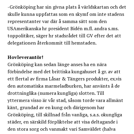
-Grönköping har sin givna plats å världskartan och det
skulle kunna uppfattas som en skymf om inte stadens
representanter var där å samma sätt som den
USAmerikanska hr president Bidén m.fl. andra s.ms.
toppolitiker, säger hr stadsrådet till GV efter det att
delegationen återkommit till hemstaden.
Hovleverantör!
Grönköping kan sedan länge anses ha en nära
förbindelse med det brittiska kungahuset å gr. av att
ett flertal av firma Låsar & Tängers produkter, ex.vis
den automatiska marmeladburken, har använts å de
drottninglika (numera kungliga) slotten. Till
yttermera visso är vår stad, såsom torde vara allmänt
känt, grundad av en kung och därigenom har
Grönköping, till skillnad från vanliga, s.a.s. okungliga
städer, en särskild förpliktelse att visa deltagande i
den stora sorg och vanmakt vari Samväldet (halva