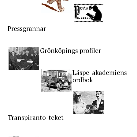
Pressgrannar
Grönköpings profiler
Läspe-akademiens
ordbok
Transpiranto-teket