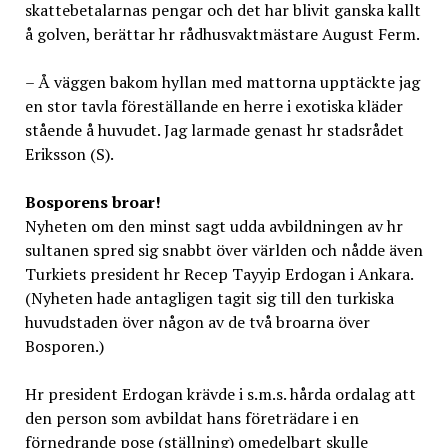
skattebetalarnas pengar och det har blivit ganska kallt
å golven, berättar hr rådhusvaktmästare August Ferm.
– Å väggen bakom hyllan med mattorna upptäckte jag
en stor tavla föreställande en herre i exotiska kläder
stående å huvudet. Jag larmade genast hr stadsrådet
Eriksson (S).
Bosporens broar!
Nyheten om den minst sagt udda avbildningen av hr
sultanen spred sig snabbt över världen och nådde även
Turkiets president hr Recep Tayyip Erdogan i Ankara.
(Nyheten hade antagligen tagit sig till den turkiska
huvudstaden över någon av de två broarna över
Bosporen.)
Hr president Erdogan krävde i s.m.s. hårda ordalag att
den person som avbildat hans företrädare i en
förnedrande pose (ställning) omedelbart skulle