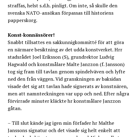
straffas, helst s.d.h. pinligt. Om inte, så skulle den
svenska NATO-ansökan förpassas till historiens
papperskorg.
Konst-konnässörer!
Snabbt tillsattes en sakkunnigkommitté för att göra
en närmare besiktning av det udda konstverket. Hrr
stadsrådet Joel Eriksson (S), grundrektor Ludvig
Hagwald och konstmålare Malte Janzzon (f. Jansson)
tog sig fram till tavlan genom spindelväven och lyfte
ned den från väggen. Vid granskningen av baksidan
visade det sig att tavlan hade signerats av konstnären,
men att namnteckningen var upp och ned. Efter några
förvirrade minuter kläckte hr konstmålare Janzzon
gåtan.
– Till slut kände jag igen min förfader hr Malthe
Janssons signatur och det visade sig helt enkelt att