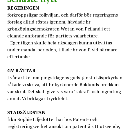
REGERINGEN
förkroppsligar folkviljan, och därför bör regeringens
förslag alltid röstas igenom, hävdade hr
grönköpingsdemokraten Wotan von Peiland i ett
eldande anförande för partiets valarbetare.
–Egentligen skulle hela riksdagen kunna utkvittas
under mandatperioden, tillade hr von P. vid närmare
eftertanke.
GV
RÄTTAR
I vår artikel om pingstdagens gudstjänst i Läspekyrkan
råkade vi skriva, att hr kyrkoherde Boklunds predikan
var skral. Det skall givetvis vara "sakral", och ingenting
annat. Vi beklagar tryckfelet.
STADSÄLDSTAN
frkn Sophie Liljedotter har hos Patent- och
registreringsverket ansökt om patent å sitt utseende,