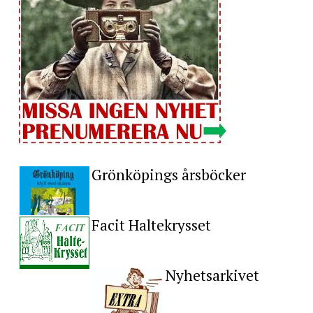
Grönköpings årsböcker
Facit Haltekrysset
Nyhetsarkivet