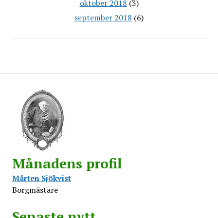
oktober 2018
(3)
september 2018
(6)
Månadens profil
Mårten Sjökvist
Borgmästare
Senaste nytt