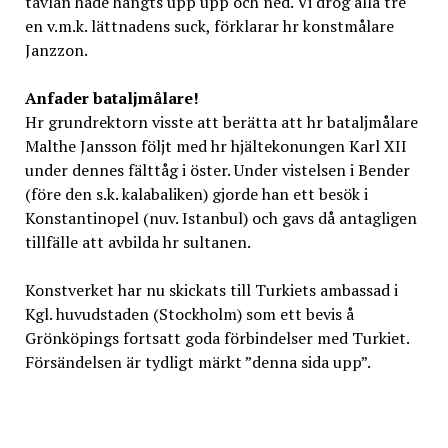
tavlan hade hängts upp upp och ned. Vi drog alla tre
en v.m.k. lättnadens suck, förklarar hr konstmålare
Janzzon.
Anfader bataljmålare!
Hr grundrektorn visste att berätta att hr bataljmålare
Malthe Jansson följt med hr hjältekonungen Karl XII
under dennes fälttåg i öster. Under vistelsen i Bender
(före den s.k. kalabaliken) gjorde han ett besök i
Konstantinopel (nuv. Istanbul) och gavs då antagligen
tillfälle att avbilda hr sultanen.
Konstverket har nu skickats till Turkiets ambassad i
Kgl. huvudstaden (Stockholm) som ett bevis å
Grönköpings fortsatt goda förbindelser med Turkiet.
Försändelsen är tydligt märkt ”denna sida upp”.