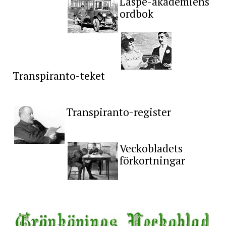
Läspe-akademiens
ordbok
Transpiranto-teket
Transpiranto-register
Veckobladets
förkortningar