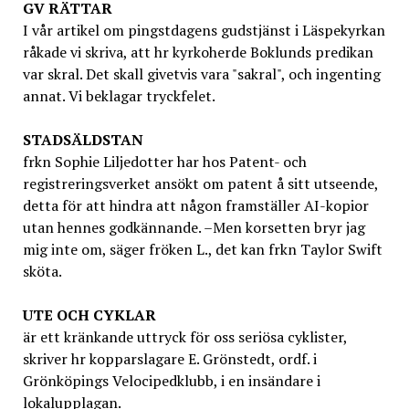
GV
RÄTTAR
I vår artikel om pingstdagens gudstjänst i Läspekyrkan
råkade vi skriva, att hr kyrkoherde Boklunds predikan
var skral. Det skall givetvis vara "sakral", och ingenting
annat. Vi beklagar tryckfelet.
STADSÄLDSTAN
frkn Sophie Liljedotter har hos Patent- och
registreringsverket ansökt om patent å sitt utseende,
detta för att hindra att någon framställer AI-kopior
utan hennes godkännande. –Men korsetten bryr jag
mig inte om, säger fröken L., det kan frkn Taylor Swift
sköta.
UTE OCH CYKLAR
är ett kränkande uttryck för oss seriösa cyklister,
skriver hr kopparslagare E. Grönstedt, ordf. i
Grönköpings Velocipedklubb, i en insändare i
lokalupplagan.