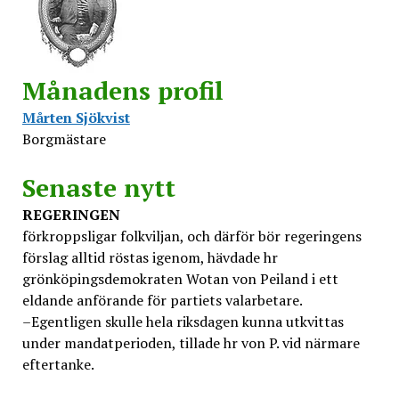
Månadens profil
Mårten Sjökvist
Borgmästare
Senaste nytt
REGERINGEN
förkroppsligar folkviljan, och därför bör regeringens
förslag alltid röstas igenom, hävdade hr
grönköpingsdemokraten Wotan von Peiland i ett
eldande anförande för partiets valarbetare.
–Egentligen skulle hela riksdagen kunna utkvittas
under mandatperioden, tillade hr von P. vid närmare
eftertanke.