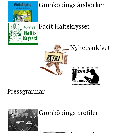
Grönköpings årsböcker
Facit Haltekrysset
Nyhetsarkivet
Pressgrannar
Grönköpings profiler