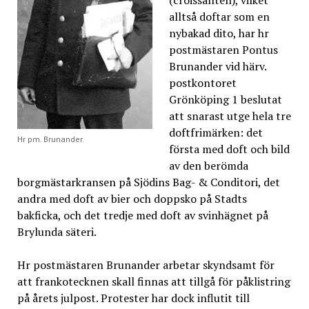
(croissanten), vilket
alltså doftar som en
nybakad dito, har hr
postmästaren Pontus
Brunander vid härv.
postkontoret
Grönköping 1 beslutat
att snarast utge hela tre
doftfrimärken: det
Hr pm. Brunander.
första med doft och bild
av den berömda
borgmästarkransen på Sjödins Bag- & Conditori, det
andra med doft av bier och doppsko på Stadts
bakficka, och det tredje med doft av svinhägnet på
Brylunda säteri.
Hr postmästaren Brunander arbetar skyndsamt för
att frankotecknen skall finnas att tillgå för påklistring
på årets julpost. Protester har dock influtit till