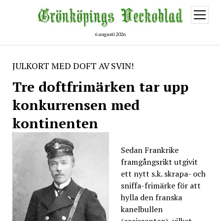
öppna
meny
6 augusti 2026
JULKORT MED DOFT AV SVIN!
Tre doftfrimärken tar upp
konkurrensen med
kontinenten
Sedan Frankrike
framgångsrikt utgivit
ett nytt s.k. skrapa- och
sniffa-frimärke för att
hylla den franska
kanelbullen