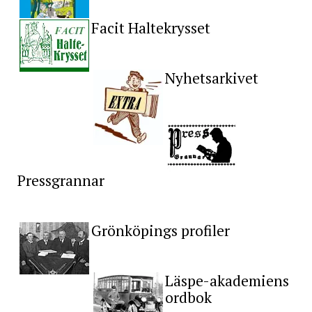
Facit Haltekrysset
Nyhetsarkivet
Pressgrannar
Grönköpings profiler
Läspe-akademiens
ordbok