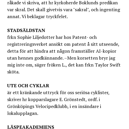
råkade vi skriva, att hr kyrkoherde Boklunds predikan
var skral. Det skall givetvis vara "sakral", och ingenting
annat. Vi beklagar tryckfelet.
STADSÄLDSTAN
frkn Sophie Liljedotter har hos Patent- och
registreringsverket ansökt om patent å sitt utseende,
detta för att hindra att någon framställer AI-kopior
utan hennes godkännande. –Men korsetten bryr jag
mig inte om, säger fröken L., det kan frkn Taylor Swift
sköta.
UTE OCH CYKLAR
är ett kränkande uttryck för oss seriösa cyklister,
skriver hr kopparslagare E. Grönstedt, ordf. i
Grönköpings Velocipedklubb, i en insändare i
lokalupplagan.
LÄSPEAKADEMIENS