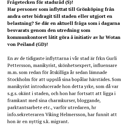
Frågetecken för stadsråd (S)!
Har personer som inflyttat till Grönköping från
andra orter bidragit till staden eller utgjort en
belastning? Se där en aktuell fråga som i dagarna
besvarats genom den utredning som
kommunkontoret låtit göra å initiativ av hr Wotan
von Peiland (GD)!
En av de tidigaste inflyttarna i vår stad är frkn Gurli
Pettersson, manikyrist, skönhetsexpert, influensare
m.m. som redan för åtskilliga år sedan lämnade
Stockholm för att uppslå sina bopålar härstädes. Som
manikyrist introducerade hon detta yrke, som då var
s.g.s. okänt i staden, och hon har fortsatt att ligga i
framkant med sina charmkurser, bloggande,
parktantsarbete etc., varför utredaren, hr
info.sekreteraren Viking Helmersson, har funnit att
hon är en nyttig s.k. migrant.