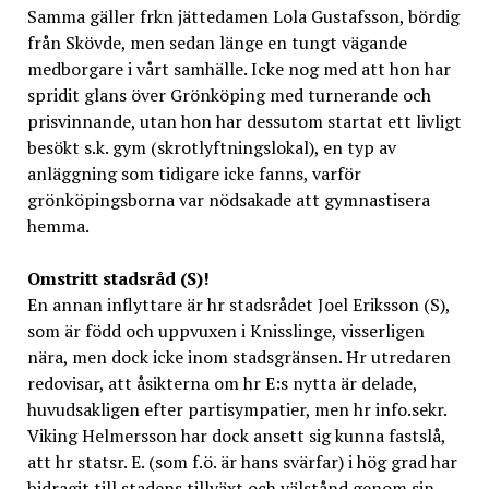
Samma gäller frkn jättedamen Lola Gustafsson, bördig
från Skövde, men sedan länge en tungt vägande
medborgare i vårt samhälle. Icke nog med att hon har
spridit glans över Grönköping med turnerande och
prisvinnande, utan hon har dessutom startat ett livligt
besökt s.k. gym (skrotlyftningslokal), en typ av
anläggning som tidigare icke fanns, varför
grönköpingsborna var nödsakade att gymnastisera
hemma.
Omstritt stadsråd (S)!
En annan inflyttare är hr stadsrådet Joel Eriksson (S),
som är född och uppvuxen i Knisslinge, visserligen
nära, men dock icke inom stadsgränsen. Hr utredaren
redovisar, att åsikterna om hr E:s nytta är delade,
huvudsakligen efter partisympatier, men hr info.sekr.
Viking Helmersson har dock ansett sig kunna fastslå,
att hr statsr. E. (som f.ö. är hans svärfar) i hög grad har
bidragit till stadens tillväxt och välstånd genom sin