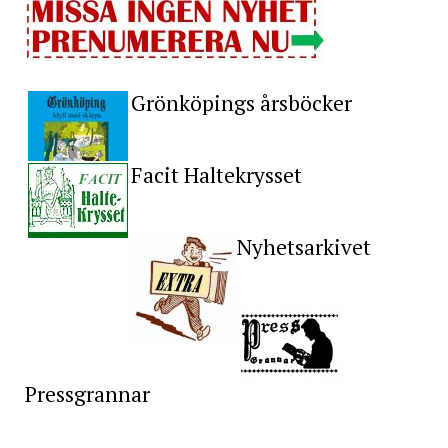
Grönköpings årsböcker
Facit Haltekrysset
Nyhetsarkivet
Pressgrannar