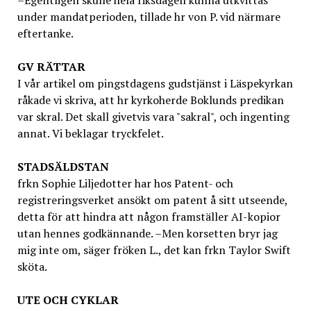
–Egentligen skulle hela riksdagen kunna utkvittas
under mandatperioden, tillade hr von P. vid närmare
eftertanke.
GV
RÄTTAR
I vår artikel om pingstdagens gudstjänst i Läspekyrkan
råkade vi skriva, att hr kyrkoherde Boklunds predikan
var skral. Det skall givetvis vara "sakral", och ingenting
annat. Vi beklagar tryckfelet.
STADSÄLDSTAN
frkn Sophie Liljedotter har hos Patent- och
registreringsverket ansökt om patent å sitt utseende,
detta för att hindra att någon framställer AI-kopior
utan hennes godkännande. –Men korsetten bryr jag
mig inte om, säger fröken L., det kan frkn Taylor Swift
sköta.
UTE OCH CYKLAR