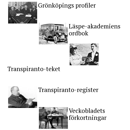
Grönköpings profiler
Läspe-akademiens
ordbok
Transpiranto-teket
Transpiranto-register
Veckobladets
förkortningar