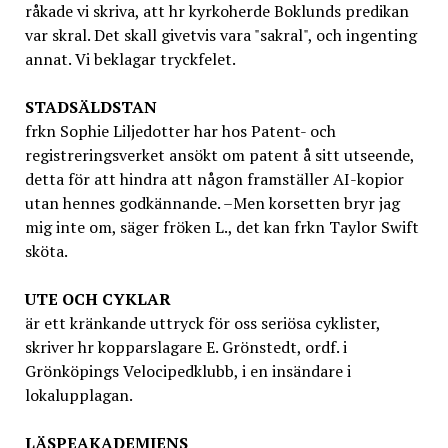
råkade vi skriva, att hr kyrkoherde Boklunds predikan
var skral. Det skall givetvis vara "sakral", och ingenting
annat. Vi beklagar tryckfelet.
STADSÄLDSTAN
frkn Sophie Liljedotter har hos Patent- och
registreringsverket ansökt om patent å sitt utseende,
detta för att hindra att någon framställer AI-kopior
utan hennes godkännande. –Men korsetten bryr jag
mig inte om, säger fröken L., det kan frkn Taylor Swift
sköta.
UTE OCH CYKLAR
är ett kränkande uttryck för oss seriösa cyklister,
skriver hr kopparslagare E. Grönstedt, ordf. i
Grönköpings Velocipedklubb, i en insändare i
lokalupplagan.
LÄSPEAKADEMIENS