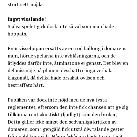
stort sett nöjda.
Inget visslande!
Själva spelet gick dock inte så väl som man hade
hoppats.
Enär visselpipan ersatts av en röd ballong i domarens
mun, hörde spelarna inte avblåsningarna, och de
åtlyddes därför inte, åtminstone ej genast. Det blev en
del missnöje på planen, dessbättre inga verbala
klagomål, då dylika hade orsakat oväsen och
bestraffats hårt.
Publiken var dock inte nöjd med de nya tysta
reglementet, eftersom den inte fick chansen att ge sig
tillkänna rent akustiskt (ljudligt) som den brukar,
Detta gäller icke minst den sedvanliga kritiken av
domaren, som i gengäld fick utstå div. talande gester
från publikens sida. Några åskådare hade t.o.m. tagit