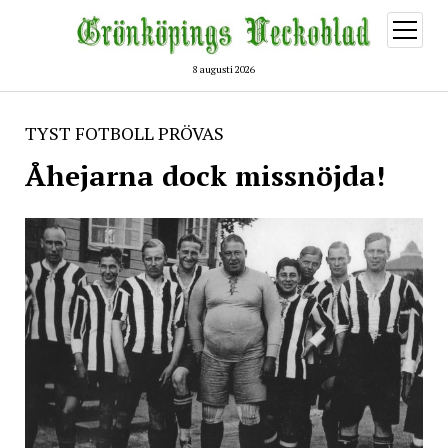
öppna
meny
8 augusti 2026
TYST FOTBOLL PRÖVAS
Åhejarna dock missnöjda!