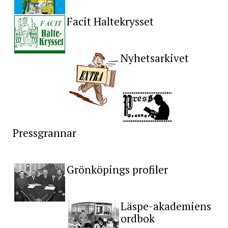
Facit Haltekrysset
Nyhetsarkivet
Pressgrannar
Grönköpings profiler
Läspe-akademiens
ordbok