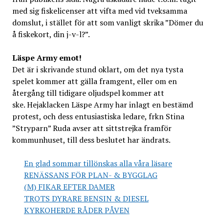
med sig fiskelicenser att vifta med vid tveksamma
domslut, i stället för att som vanligt skrika ”Dömer du
å fiskekort, din j-v-l?”.
Läspe Army emot!
Det är i skrivande stund oklart, om det nya tysta
spelet kommer att gälla framgent, eller om en
återgång till tidigare oljudspel kommer att
ske. Hejaklacken Läspe Army har inlagt en bestämd
protest, och dess entusiastiska ledare, frkn Stina
”Stryparn” Ruda avser att sittstrejka framför
kommunhuset, till dess beslutet har ändrats.
En glad sommar tillönskas alla våra läsare
RENÄSSANS FÖR PLAN- & BYGGLAG
(M) FIKAR EFTER DAMER
TROTS DYRARE BENSIN & DIESEL
KYRKOHERDE RÅDER PÅVEN