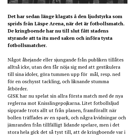
Det har sedan länge klagats å den ljudstyrka som
sprids från Läspe Arena, när det är fotbollsmatch.
De kringboende har nu till slut fått stadens
styrande att ta itu med saken och införa tysta
fotbollsmatcher.
Något åhejande eller sjungande från publiken tillåtes
alltså icke, utan den får nöja sig med att gestikulera
till sina idoler, göra tummen upp för mål, resp. ned
för en oschysst tackling, och liknande stumma
åtbörder.
GISK har nu spelat sin allra första match med de nya
reglerna mot Knisslingepojkarna. Litet fotbollsljud
sipprade trots allt ut från planen, framförallt när
bollen träffades av en spark, och några kvidningar och
jämranden från tillfälligt lidande spelare, men i det
stora hela gick det så tyst till, att de kringboende var i